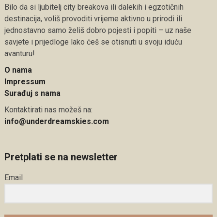
Bilo da si ljubitelj city breakova ili dalekih i egzotičnih
destinacija, voliš provoditi vrijeme aktivno u prirodi ili
jednostavno samo želiš dobro pojesti i popiti – uz naše
savjete i prijedloge lako ćeš se otisnuti u svoju iduću
avanturu!
O nama
Impressum
Surađuj s nama
Kontaktirati nas možeš na:
info@underdreamskies.com
Pretplati se na newsletter
Email