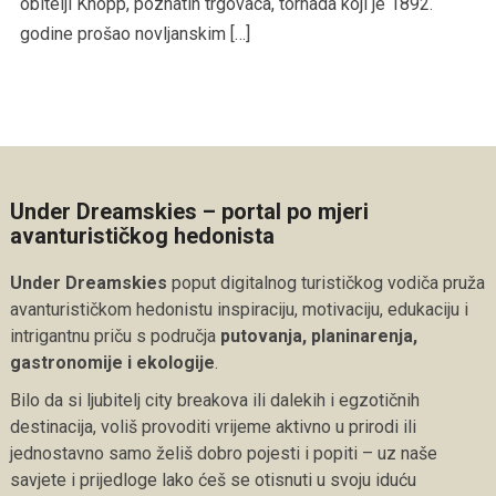
obitelji Knopp, poznatih trgovaca, tornada koji je 1892.
godine prošao novljanskim […]
Under Dreamskies – portal po mjeri
avanturističkog hedonista
Under Dreamskies
poput digitalnog turističkog vodiča pruža
avanturističkom hedonistu inspiraciju, motivaciju, edukaciju i
intrigantnu priču s područja
putovanja, planinarenja,
gastronomije i ekologije
.
Bilo da si ljubitelj city breakova ili dalekih i egzotičnih
destinacija, voliš provoditi vrijeme aktivno u prirodi ili
jednostavno samo želiš dobro pojesti i popiti – uz naše
savjete i prijedloge lako ćeš se otisnuti u svoju iduću