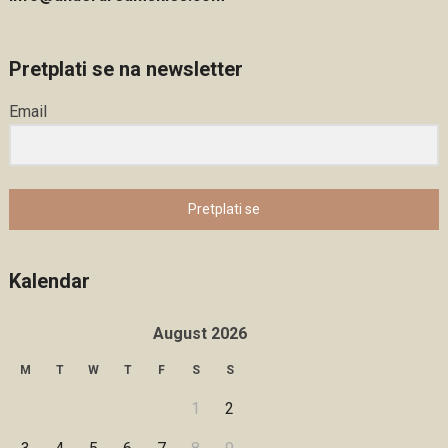
Pretplati se na newsletter
Email
Pretplati se
Kalendar
August 2026
M
T
W
T
F
S
S
1
2