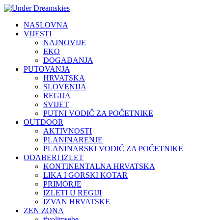
NASLOVNA
VIJESTI
NAJNOVIJE
EKO
DOGAĐANJA
PUTOVANJA
HRVATSKA
SLOVENIJA
REGIJA
SVIJET
PUTNI VODIČ ZA POČETNIKE
OUTDOOR
AKTIVNOSTI
PLANINARENJE
PLANINARSKI VODIČ ZA POČETNIKE
ODABERI IZLET
KONTINENTALNA HRVATSKA
LIKA I GORSKI KOTAR
PRIMORJE
IZLETI U REGIJI
IZVAN HRVATSKE
ZEN ZONA
#volimsebe