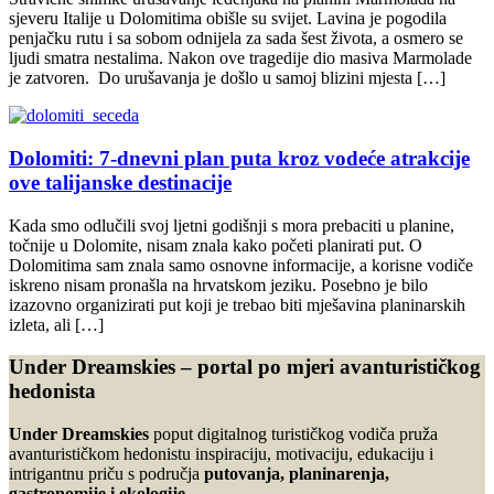
sjeveru Italije u Dolomitima obišle su svijet. Lavina je pogodila
penjačku rutu i sa sobom odnijela za sada šest života, a osmero se
ljudi smatra nestalima. Nakon ove tragedije dio masiva Marmolade
je zatvoren. Do urušavanja je došlo u samoj blizini mjesta […]
Dolomiti: 7-dnevni plan puta kroz vodeće atrakcije
ove talijanske destinacije
Kada smo odlučili svoj ljetni godišnji s mora prebaciti u planine,
točnije u Dolomite, nisam znala kako početi planirati put. O
Dolomitima sam znala samo osnovne informacije, a korisne vodiče
iskreno nisam pronašla na hrvatskom jeziku. Posebno je bilo
izazovno organizirati put koji je trebao biti mješavina planinarskih
izleta, ali […]
Under Dreamskies – portal po mjeri avanturističkog
hedonista
Under Dreamskies
poput digitalnog turističkog vodiča pruža
avanturističkom hedonistu inspiraciju, motivaciju, edukaciju i
intrigantnu priču s područja
putovanja, planinarenja,
gastronomije i ekologije
.