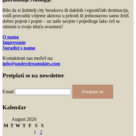
Bilo da si ljubitelj city breakova ili dalekih i egzotičnih destinacija,
voliš provoditi vrijeme aktivno u prirodi ili jednostavno samo želiš
dobro pojesti i popiti – uz naše savjete i prijedloge lako ćeš se
otisnuti u svoju iduću avanturu!
O nama
Impressum
Surađuj s nama
Kontaktirati nas možeš na:
info@underdreamskies.com
Pretplati se na newsletter
Email
Pretplati se
Kalendar
August 2026
M
T
W
T
F
S
S
1
2