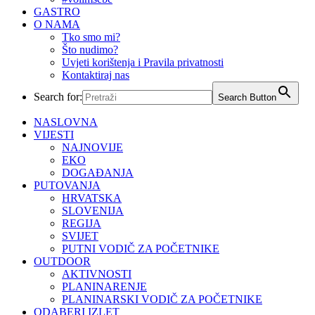
GASTRO
O NAMA
Tko smo mi?
Što nudimo?
Uvjeti korištenja i Pravila privatnosti
Kontaktiraj nas
Search for:
Search Button
NASLOVNA
VIJESTI
NAJNOVIJE
EKO
DOGAĐANJA
PUTOVANJA
HRVATSKA
SLOVENIJA
REGIJA
SVIJET
PUTNI VODIČ ZA POČETNIKE
OUTDOOR
AKTIVNOSTI
PLANINARENJE
PLANINARSKI VODIČ ZA POČETNIKE
ODABERI IZLET