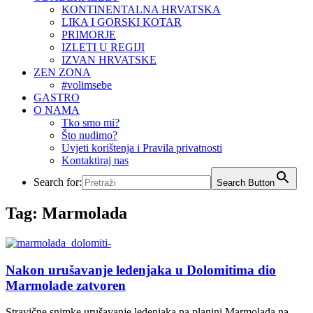
KONTINENTALNA HRVATSKA
LIKA I GORSKI KOTAR
PRIMORJE
IZLETI U REGIJI
IZVAN HRVATSKE
ZEN ZONA
#volimsebe
GASTRO
O NAMA
Tko smo mi?
Što nudimo?
Uvjeti korištenja i Pravila privatnosti
Kontaktiraj nas
Search for:
Search Button
Tag:
Marmolada
Nakon urušavanje ledenjaka u Dolomitima dio
Marmolade zatvoren
Stravične snimke urušavanje ledenjaka na planini Marmolada na