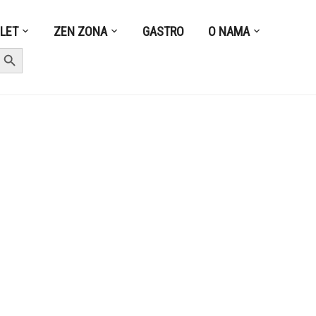
ZLET
ZEN ZONA
GASTRO
O NAMA
earch Button