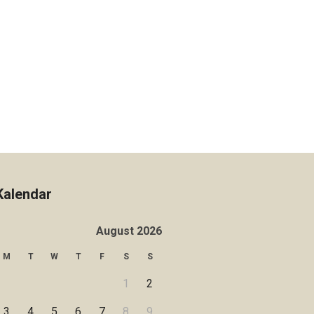
Kalendar
August 2026
M
T
W
T
F
S
S
1
2
3
4
5
6
7
8
9