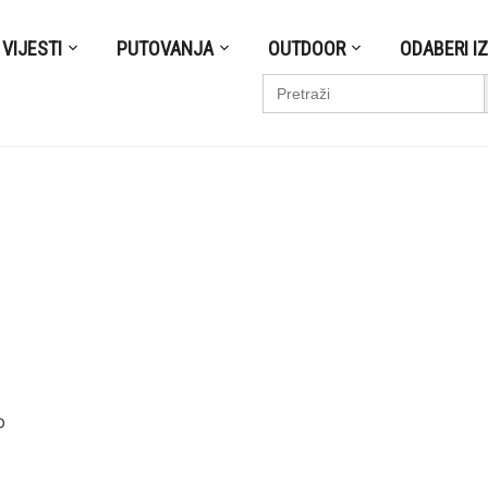
VIJESTI
PUTOVANJA
OUTDOOR
ODABERI I
S
Search
for:
o