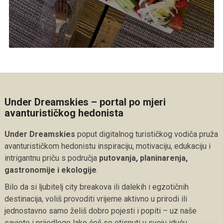
Under Dreamskies – portal po mjeri
avanturističkog hedonista
Under Dreamskies
poput digitalnog turističkog vodiča pruža
avanturističkom hedonistu inspiraciju, motivaciju, edukaciju i
intrigantnu priču s područja
putovanja, planinarenja,
gastronomije i ekologije
.
Bilo da si ljubitelj city breakova ili dalekih i egzotičnih
destinacija, voliš provoditi vrijeme aktivno u prirodi ili
jednostavno samo želiš dobro pojesti i popiti – uz naše
savjete i prijedloge lako ćeš se otisnuti u svoju iduću