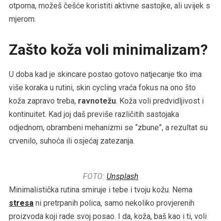
otporna, možeš češće koristiti aktivne sastojke, ali uvijek s
mjerom.
Zašto koža voli minimalizam?
U doba kad je skincare postao gotovo natjecanje tko ima
više koraka u rutini, skin cycling vraća fokus na ono što
koža zapravo treba,
ravnotežu
. Koža voli predvidljivost i
kontinuitet. Kad joj daš previše različitih sastojaka
odjednom, obrambeni mehanizmi se “zbune”, a rezultat su
crvenilo, suhoća ili osjećaj zatezanja.
FOTO:
Unsplash
Minimalistička rutina smiruje i tebe i tvoju kožu. Nema
stresa
ni pretrpanih polica, samo nekoliko provjerenih
proizvoda koji rade svoj posao. I da, koža, baš kao i ti, voli