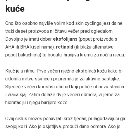
kuće
Ono što osobno najviše volim kod skin cyclinga jest da ne
traži deset proizvoda ni čitavu večer pred ogledalom.
Dovoljno je imati dobar
eksfolijans
(poput proizvoda s
AHA ili BHA kiselinama),
retinoid
(ili blažu alternativu
poput bakuchiola) te bogatu, hranjivu kremu za noćnu njegu.
Ključ je u ritmu. Prve večeri nježno eksfoliraš kožu kako bi
uklonila mrtve stanice i pripremila je za aktivne sastojke.
Sljedeće večeri koristiš retinoid koji potiče obnovu stanica
i vraća sjaj. Zatim dolaze dvije večeri odmora, vrijeme za
hidrataciju i njegu barijere kože.
Ovaj ciklus možeš ponavljati kroz tjedan, prilagođavajući ga
svojoj koži. Ako je osjetljiva, produži dane odmora. Ako je