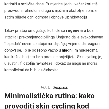
koristiš u različite dane. Primjerice, jednu večer koristiš
proizvod s retinolom, drugu s nježnim eksfolijansom, a
zatim slijede dani odmora i obnove uz hidrataciju.
Takav pristup omogućuje koži da se
regenerira
bez
iritacija i prekomjernog pilinga. Umjesto da je svakodnevno
“napadaš” novim sastojcima, daješ joj vrijeme da reagira i
obnovi se. To je posebno važno u
hladnijim
mjesecima,
kad kožna barijera lako postane osjetljivija. Skin cycling je,
u suštini, filozofija ravnoteže i dokaz da njegu ne moraš
komplicirati da bi bila učinkovita.
FOTO:
Unsplash
Minimalistička rutina: kako
provoditi skin cycling kod