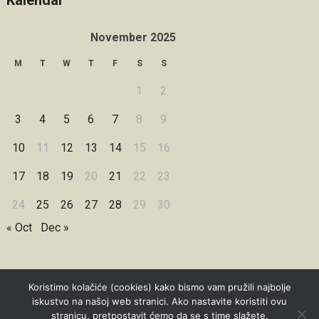
Kalendar
November 2025
M
T
W
T
F
S
S
1
2
3
4
5
6
7
8
9
10
11
12
13
14
15
16
17
18
19
20
21
22
23
24
25
26
27
28
29
30
« Oct
Dec »
Koristimo kolačiće (cookies) kako bismo vam pružili najbolje
iskustvo na našoj web stranici. Ako nastavite koristiti ovu
Copyright © 2026 Under Dreamskies
stranicu, pretpostavit ćemo da se s time slažete.