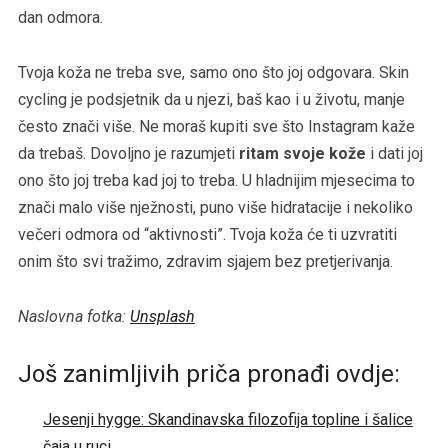
dan odmora.
Tvoja koža ne treba sve, samo ono što joj odgovara. Skin
cycling je podsjetnik da u njezi, baš kao i u životu, manje
često znači više. Ne moraš kupiti sve što Instagram kaže
da trebaš. Dovoljno je razumjeti
ritam svoje kože
i dati joj
ono što joj treba kad joj to treba. U hladnijim mjesecima to
znači malo više nježnosti, puno više hidratacije i nekoliko
večeri odmora od “aktivnosti”. Tvoja koža će ti uzvratiti
onim što svi tražimo, zdravim sjajem bez pretjerivanja.
Naslovna fotka:
Unsplash
Još zanimljivih priča pronađi ovdje:
Jesenji hygge: Skandinavska filozofija topline i šalice
čaja u ruci