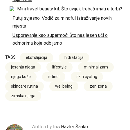
Mini travel beauty kit: Što uvijek trebaš imati u torbi?
Putuj svjesno: Vodič za mindful istraživanje novih
mjesta
Usporavanje kao supermoć: Što nas jesen uči o
odmorima koje odbijamo
TAGS
eksfolijacija
hidratacija
jesenja njega
lifestyle
minimalizam
njega kože
retinol
skin cycling
skincare rutina
wellbeing
zen zona
zimska njega
Written by
Iris Hazler Šanko