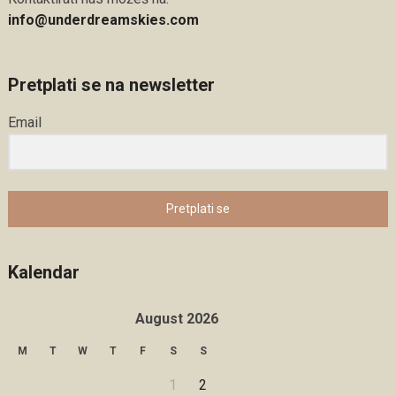
info@underdreamskies.com
Pretplati se na newsletter
Email
Pretplati se
Kalendar
August 2026
M
T
W
T
F
S
S
1
2