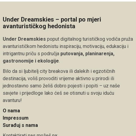
Under Dreamskies – portal po mjeri
avanturističkog hedonista
Under Dreamskies
poput digitalnog turističkog vodiča pruža
avanturističkom hedonistu inspiraciju, motivaciju, edukaciju i
intrigantnu priču s područja
putovanja, planinarenja,
gastronomije i ekologije
.
Bilo da si ljubitelj city breakova ili dalekih i egzotičnih
destinacija, voliš provoditi vrijeme aktivno u prirodi ili
jednostavno samo želiš dobro pojesti i popiti – uz naše
savjete i prijedloge lako ćeš se otisnuti u svoju iduću
avanturu!
O nama
Impressum
Surađuj s nama
Kontaktirati nas možeš na: