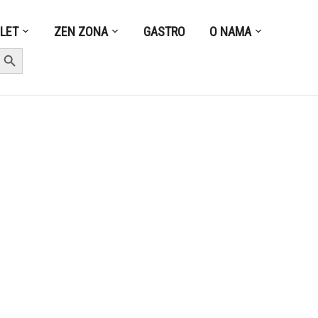
ZLET
ZEN ZONA
GASTRO
O NAMA
earch Button