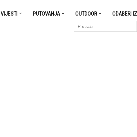
VIJESTI
PUTOVANJA
OUTDOOR
ODABERI I
S
Search
for: