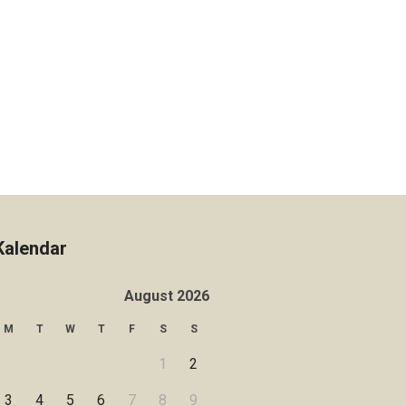
Kalendar
August 2026
M
T
W
T
F
S
S
1
2
3
4
5
6
7
8
9