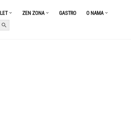
ZLET
ZEN ZONA
GASTRO
O NAMA
earch Button