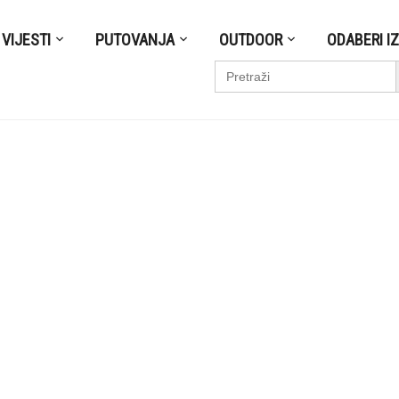
VIJESTI
PUTOVANJA
OUTDOOR
ODABERI I
S
Search
for: