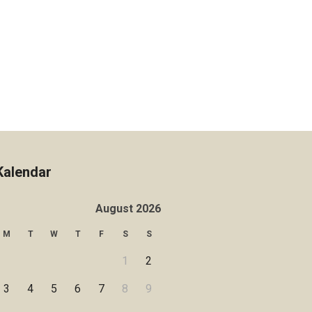
Kalendar
August 2026
M
T
W
T
F
S
S
1
2
3
4
5
6
7
8
9