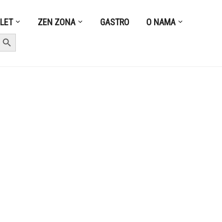
ZLET
ZEN ZONA
GASTRO
O NAMA
earch Button