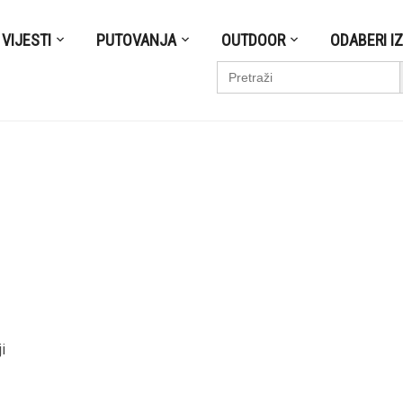
VIJESTI
PUTOVANJA
OUTDOOR
ODABERI I
S
Search
for:
i