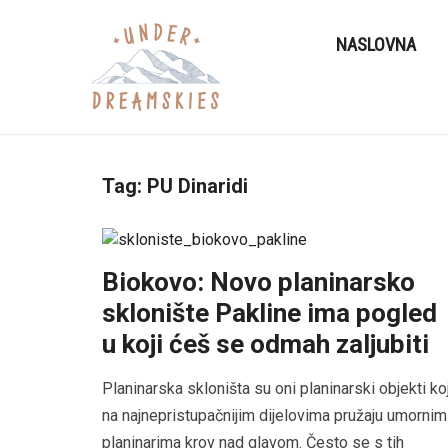
NASLOVNA
Tag:
PU Dinaridi
Biokovo: Novo planinarsko
sklonište Pakline ima pogled
u koji ćeš se odmah zaljubiti
Planinarska skloništa su oni planinarski objekti koj
na najnepristupačnijim dijelovima pružaju umornim
planinarima krov nad glavom. Često se s tih