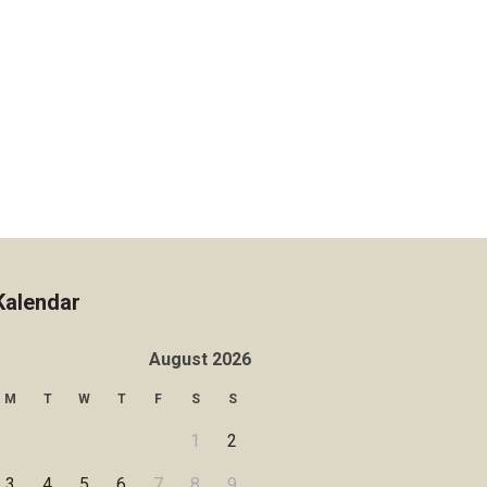
Kalendar
August 2026
M
T
W
T
F
S
S
1
2
3
4
5
6
7
8
9