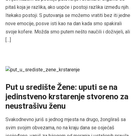
pitaš koja je razlika, ako uopće i postoji razlika između njih.
Itekako postoji. S putovanja se možemo vratiti bez iti jedne
nove emocije, posve isti kao na dan kada smo spakirali
svoje kofere. Možda smo putem nešto naučili i doživjeli, ali
[…]
Put u središte Žene: uputi se na
jedinstveno krstarenje stvoreno za
neustrašivu ženu
Svakodnevno juriš s jednog mjesta na drugo, žongliraš sa
svim svojim obvezama, no na kraju dana se osjećaš
iscijeđeno, vapiš za bijegom od moranja i ustaljenih pravila