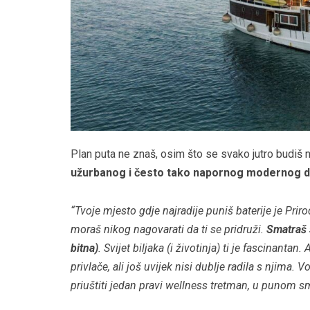
Plan puta ne znaš, osim što se svako jutro budiš
užurbanog i često tako napornog modernog do
“Tvoje mjesto gdje najradije puniš baterije je Prir
moraš nikog nagovarati da ti se pridruži.
Smatraš s
bitna)
. Svijet biljaka (i životinja) ti je fascinantan
privlače, ali još uvijek nisi dublje radila s njima. 
priuštiti jedan pravi wellness tretman, u punom smi