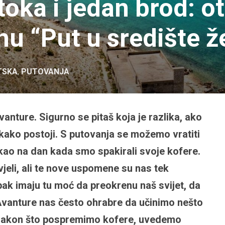
toka i jedan brod: o
nu “Put u središte ž
TSKA
,
PUTOVANJA
anture. Sigurno se pitaš koja je razlika, ako
tekako postoji. S putovanja se možemo vratiti
 kao na dan kada smo spakirali svoje kofere.
jeli, ali te nove uspomene su nas tek
pak imaju tu moć da preokrenu naš svijet, da
 Avanture nas često ohrabre da učinimo nešto
a nakon što pospremimo kofere, uvedemo