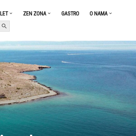
ZLET
ZEN ZONA
GASTRO
O NAMA
earch Button