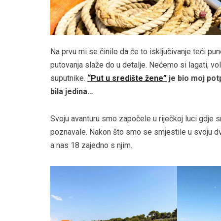
Na prvu mi se činilo da će to isključivanje teći p
putovanja slaže do u detalje. Nećemo si lagati, v
suputnike.
“Put u središte žene”
je bio moj pot
bila jedina…
Svoju avanturu smo započele u riječkoj luci gdje 
poznavale. Nakon što smo se smjestile u svoju dv
a nas 18 zajedno s njim.