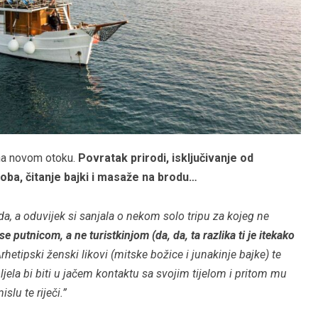
 na novom otoku.
Povratak prirodi, isključivanje od
ba, čitanje bajki i masaže na brodu…
oda, a oduvijek si sanjala o nekom solo tripu za kojeg ne
e putnicom, a ne turistkinjom (da, da, ta razlika ti je itekako
. Arhetipski ženski likovi (mitske božice i junakinje bajke) te
Voljela bi biti u jačem kontaktu sa svojim tijelom i pritom mu
slu te riječi.”