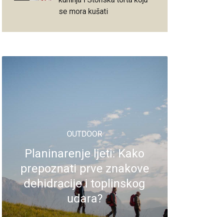
se mora kušati
OUTDOOR
Planinarenje ljeti: Kako
prepoznati prve znakove
dehidracije i toplinskog
udara?