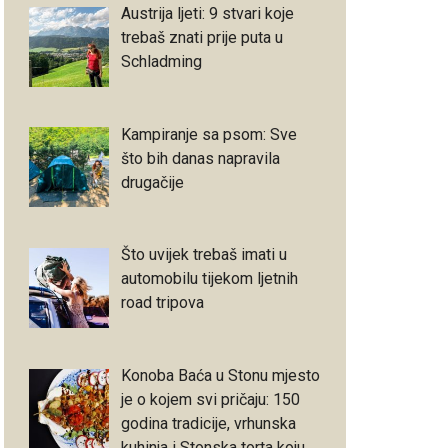
Austrija ljeti: 9 stvari koje
trebaš znati prije puta u
Schladming
Kampiranje sa psom: Sve
što bih danas napravila
drugačije
Što uvijek trebaš imati u
automobilu tijekom ljetnih
road tripova
Konoba Baća u Stonu mjesto
je o kojem svi pričaju: 150
godina tradicije, vrhunska
kuhinja i Stonska torta koju