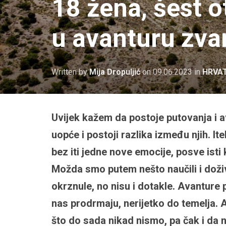
18 žena, šest o
u avanturu zva
Written by
Mija Dropuljić
on
09.06.2023
in
HRVA
Uvijek kažem da postoje putovanja i av
uopće i postoji razlika između njih. I
bez iti jedne nove emocije, posve isti
Možda smo putem nešto naučili i doživ
okrznule, no nisu i dotakle. Avanture 
nas prodrmaju, nerijetko do temelja.
što do sada nikad nismo, pa čak i d