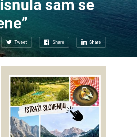
tisnula sam se
ene”
Tweet
Share
Share