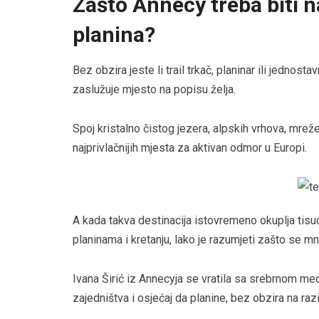
Zašto Annecy treba biti n
planina?
Bez obzira jeste li trail trkač, planinar ili jednost
zaslužuje mjesto na popisu želja.
Spoj kristalno čistog jezera, alpskih vrhova, mrež
najprivlačnijih mjesta za aktivan odmor u Europi.
A kada takva destinacija istovremeno okuplja tisuće 
planinama i kretanju, lako je razumjeti zašto se m
Ivana Širić iz Annecyja se vratila sa srebrnom m
zajedništva i osjećaj da planine, bez obzira na raz