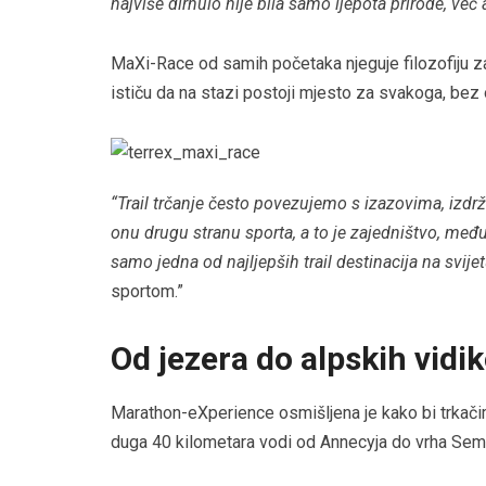
najviše dirnulo nije bila samo ljepota prirode, već
MaXi-Race od samih početaka njeguje filozofiju za
ističu da na stazi postoji mjesto za svakoga, bez o
“Trail trčanje često povezujemo s izazovima, izdrž
onu drugu stranu sporta, a to je zajedništvo, me
samo jedna od najljepših trail destinacija na svij
sportom.”
Od jezera do alpskih vidi
Marathon-eXperience osmišljena je kako bi trkačima
duga 40 kilometara vodi od Annecyja do vrha Sem