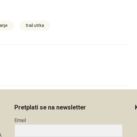
čanje
trail utrka
Pretplati se na newsletter
Email
,