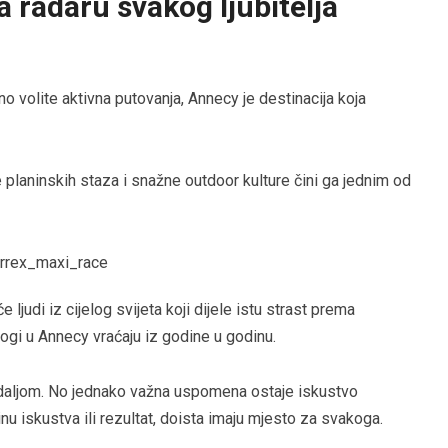
a radaru svakog ljubitelja
avno volite aktivna putovanja, Annecy je destinacija koja
e planinskih staza i snažne outdoor kulture čini ga jednim od
ljudi iz cijelog svijeta koji dijele istu strast prema
nogi u Annecy vraćaju iz godine u godinu.
edaljom. No jednako važna uspomena ostaje iskustvo
inu iskustva ili rezultat, doista imaju mjesto za svakoga.