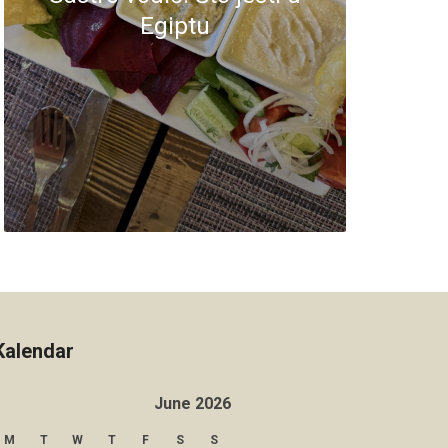
Egiptu
Kalendar
June 2026
M
T
W
T
F
S
S