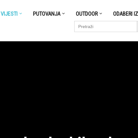
VIJESTI
PUTOVANJA
OUTDOOR
ODABERI I
S
Search
for: