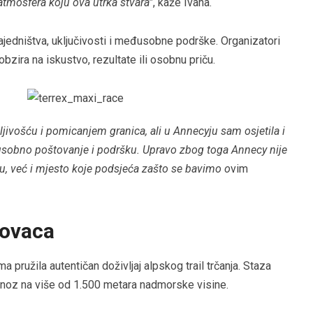
 atmosfera koju ova utrka stvara”
, kaže Ivana.
jedništva, uključivosti i međusobne podrške. Organizatori
bzira na iskustvo, rezultate ili osobnu priču.
ljivošću i pomicanjem granica, ali u Annecyju sam osjetila i
đusobno poštovanje i podršku. Upravo zbog toga Annecy nije
etu, već i mjesto koje podsjeća zašto se bavimo o
vim
kovaca
 pružila autentičan doživljaj alpskog trail trčanja. Staza
noz na više od 1.500 metara nadmorske visine.