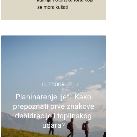
se mora kušati
OUTDOOR
Planinarenje ljeti: Kako
prepoznati prve znakove
dehidracije i toplinskog
udara?