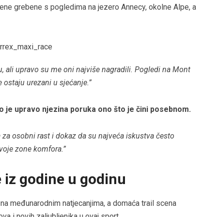
orene grebene s pogledima na jezero Annecy, okolne Alpe, a
, ali upravo su me oni najviše nagradili. Pogledi na Mont
 ostaju urezani u sjećanje.”
ako je upravo njezina poruka ono što je čini posebnom.
a za osobni rast i dokaz da su najveća iskustva često
voje zone komfora.”
e iz godine u godinu
ji na međunarodnim natjecanjima, a domaća trail scena
ova i novih zaljubljenika u ovaj sport.