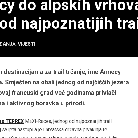
y do alpskih vrhova
od najpoznatijih tra
ĐANJA
,
VIJESTI
 destinacijama za trail trčanje, ime Annecy
a. Smješten na obali jednog od najčišćih jezera
ovaj francuski grad već godinama privlači
izma i aktivnog boravka u prirodi.
as TERREX
MaXi-Racea, jednog od najpoznatijih trail
 svijeta nastupila je i hrvatska državna prvakinja te
athon-eXperience osvojila drugo mjesto i srebrnu medalju.