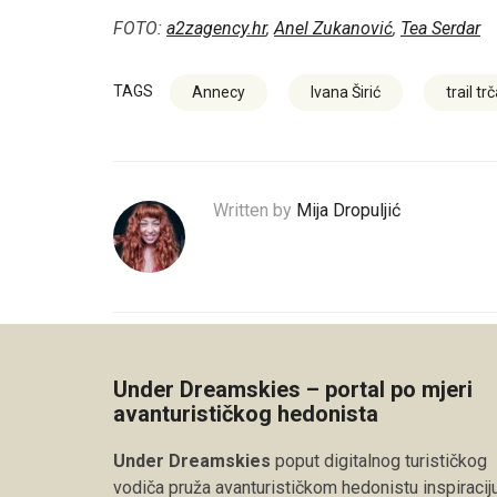
FOTO:
a2zagency.hr
,
Anel Zukanović
,
Tea Serdar
TAGS
Annecy
Ivana Širić
trail tr
Written by
Mija Dropuljić
Under Dreamskies – portal po mjeri
avanturističkog hedonista
Under Dreamskies
poput digitalnog turističkog
vodiča pruža avanturističkom hedonistu inspiraciju