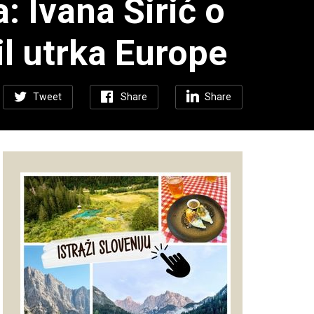
: Ivana Širić o
il utrka Europe
Tweet
Share
Share