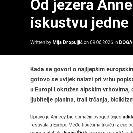
Od jezera Annec
iskustvu jedne 
Written by
Mija Dropuljić
on
09.06.2026
in
DOGA
Kada se govori o najljepšim europskim
gotovo se uvijek nalazi pri vrhu popis
u Europi i okružen alpskim vrhovima, 
ljubitelje planina, trail trčanja, bicikl
Upravo je Annecy bio domaćin ovogodišnjeg
adid
festivala u Europi. Među tisućama trkača iz cijelog
reprezentativka
Ivana Širić
, koja je na utrci Mar