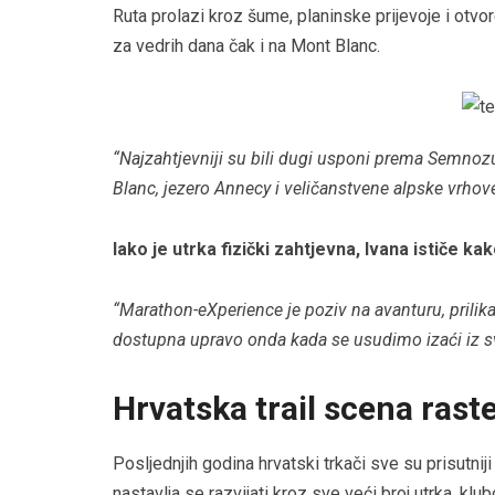
Ruta prolazi kroz šume, planinske prijevoje i otv
za vedrih dana čak i na Mont Blanc.
“Najzahtjevniji su bili dugi usponi prema Semnozu
Blanc, jezero Annecy i veličanstvene alpske vrhove
Iako je utrka fizički zahtjevna, Ivana ističe k
“Marathon-eXperience je poziv na avanturu, prilik
dostupna upravo onda kada se usudimo izaći iz s
Hrvatska trail scena rast
Posljednjih godina hrvatski trkači sve su prisutni
nastavlja se razvijati kroz sve veći broj utrka, klub