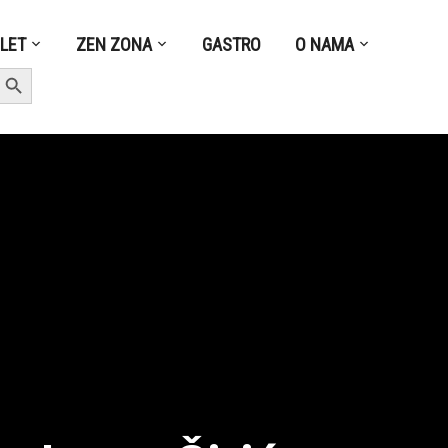
ZLET
ZEN ZONA
GASTRO
O NAMA
earch Button