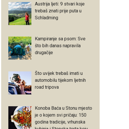
Austrija ljeti: 9 stvari koje
trebaš znati prije puta u
Schladming
Kampiranje sa psom: Sve
što bih danas napravila
drugačije
Što uvijek trebaš imati u
automobilu tijekom ljetnih
road tripova
Konoba Baća u Stonu mjesto
je o kojem svi pričaju: 150
godina tradicije, vrhunska
kuhinja i Stonska torta koju