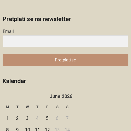
Pretplati se na newsletter
Email
Pretplati se
Kalendar
June 2026
M
T
W
T
F
S
S
1
2
3
4
5
6
7
8
9
10
11
12
13
14