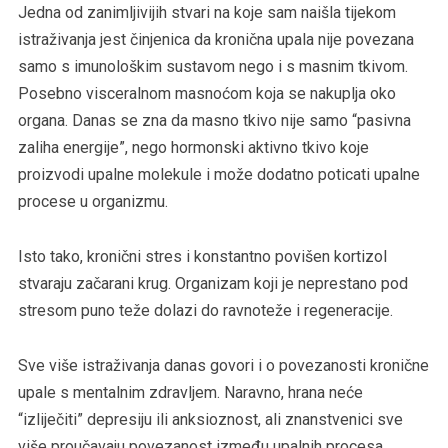
Jedna od zanimljivijih stvari na koje sam naišla tijekom
istraživanja jest činjenica da kronična upala nije povezana
samo s imunološkim sustavom nego i s masnim tkivom.
Posebno visceralnom masnoćom koja se nakuplja oko
organa. Danas se zna da masno tkivo nije samo “pasivna
zaliha energije”, nego hormonski aktivno tkivo koje
proizvodi upalne molekule i može dodatno poticati upalne
procese u organizmu.
Isto tako, kronični stres i konstantno povišen kortizol
stvaraju začarani krug. Organizam koji je neprestano pod
stresom puno teže dolazi do ravnoteže i regeneracije.
Sve više istraživanja danas govori i o povezanosti kronične
upale s mentalnim zdravljem. Naravno, hrana neće
“izliječiti” depresiju ili anksioznost, ali znanstvenici sve
više proučavaju povezanost između upalnih procesa,