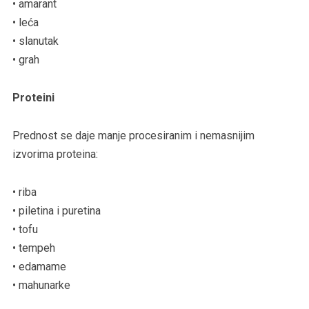
• amarant
• leća
• slanutak
• grah
Proteini
Prednost se daje manje procesiranim i nemasnijim
izvorima proteina:
• riba
• piletina i puretina
• tofu
• tempeh
• edamame
• mahunarke