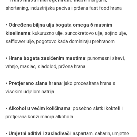
shortening, industrijska peciva i pržena fast food hrana
• Određena biljna ulja bogata omega 6 masnim
kiselinama
: kukuruzno ulje, suncokretovo ulje, sojino ulje,
safflower ulje, pogotovo kada dominiraju prehranom
• Hrana bogata zasićenim mastima
: punomasni sirevi,
vrhnje, maslac, sladoled, pržena hrana
• Pretjerano slana hrana
: jako procesirana hrana s
visokim udjelom natrija
• Alkohol u većim količinama
: posebno slatki kokteli i
pretjerana konzumacija alkohola
• Umjetni aditivi i zaslađivači
: aspartam, saharin, umjetne