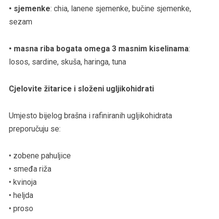
• sjemenke
: chia, lanene sjemenke, bučine sjemenke,
sezam
• masna riba bogata omega 3 masnim kiselinama
:
losos, sardine, skuša, haringa, tuna
Cjelovite žitarice i složeni ugljikohidrati
Umjesto bijelog brašna i rafiniranih ugljikohidrata
preporučuju se:
• zobene pahuljice
• smeđa riža
• kvinoja
• heljda
• proso