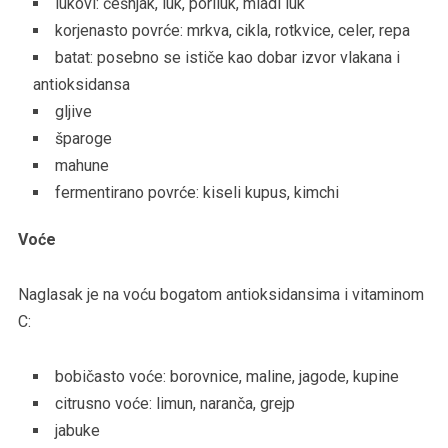
lukovi: češnjak, luk, poriluk, mladi luk
korjenasto povrće: mrkva, cikla, rotkvice, celer, repa
batat: posebno se ističe kao dobar izvor vlakana i
antioksidansa
gljive
šparoge
mahune
fermentirano povrće: kiseli kupus, kimchi
Voće
Naglasak je na voću bogatom antioksidansima i vitaminom
C:
bobičasto voće: borovnice, maline, jagode, kupine
citrusno voće: limun, naranča, grejp
jabuke