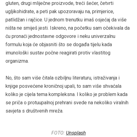
gluten, drugi mliječne proizvode, treći šećer, četvrti
ugljikohidrate, a peti pak upozoravaju na, primjerice,
patlidžan i rajčice. U jednom trenutku imaš osjećaj da više
ništa ne smiješ jesti. Iskreno, na početku sam očekivala da
ću pronaći jednostavne odgovore i neku univerzalnu
formulu koja će objasniti što se događa tijelu kada
imunološki sustav počne reagirati protiv vlastitog
organizma.
No, što sam više čitala ozbiljnu literaturu, istraživanja i
knjige posvećene kroničnoj upali, to sam više shvaćala
koliko je cijela tema kompleksna. I koliko je problem kada
se priča o protuupalnoj prehrani svede na nekoliko viralnih
savjeta s društvenih mreža.
FOTO:
Unsplash