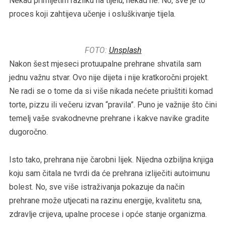
Nekad primijetim razliku na tijelu, nekad ne. No, sve je to
proces koji zahtijeva učenje i osluškivanje tijela.
FOTO:
Unsplash
Nakon šest mjeseci protuupalne prehrane shvatila sam
jednu važnu stvar. Ovo nije dijeta i nije kratkoročni projekt.
Ne radi se o tome da si više nikada nećete priuštiti komad
torte, pizzu ili večeru izvan “pravila”. Puno je važnije što čini
temelj vaše svakodnevne prehrane i kakve navike gradite
dugoročno.
Isto tako, prehrana nije čarobni lijek. Nijedna ozbiljna knjiga
koju sam čitala ne tvrdi da će prehrana izliječiti autoimunu
bolest. No, sve više istraživanja pokazuje da način
prehrane može utjecati na razinu energije, kvalitetu sna,
zdravlje crijeva, upalne procese i opće stanje organizma.