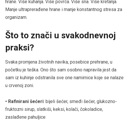
hrane. Više kuhanja. Više povrća. Više sna. Više kretanja.
Manje ultraprerađene hrane i manje konstantnog stresa za
organizam.
Što to znači u svakodnevnoj
praksi?
Svaka promjena životnih navika, posebice prehrane, u
početku je teška. Ono što sam osobno napravila jest da
sam iz kuhinje odstranila sve one namirnice koje se nalaze
u crvenoj zoni.
• Rafinirani šećeri
: bijeli šećer, smeđi šećer, glukozno-
fruktozni sirup, slatkiši, keksi, kolači, čokoladice,
zaslađene pahuljice