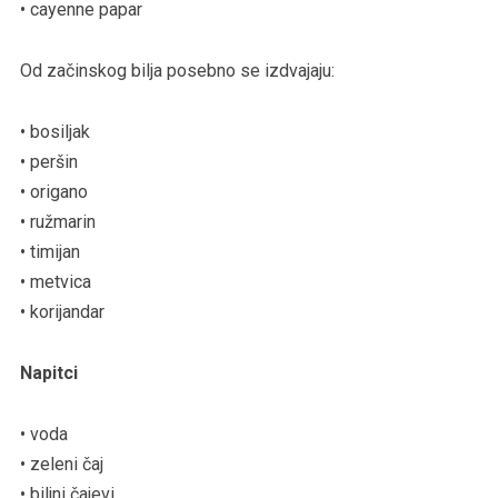
• cayenne papar
Od začinskog bilja posebno se izdvajaju:
• bosiljak
• peršin
• origano
• ružmarin
• timijan
• metvica
• korijandar
Napitci
• voda
• zeleni čaj
• biljni čajevi