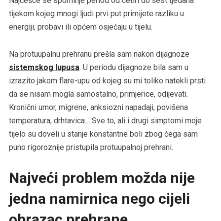
Najčešće se spominje period od četiri do šest tjedana
tijekom kojeg mnogi ljudi prvi put primijete razliku u
energiji, probavi ili općem osjećaju u tijelu.
Na protuupalnu prehranu prešla sam nakon dijagnoze
sistemskog lupusa
. U periodu dijagnoze bila sam u
izrazito jakom flare-upu od kojeg su mi toliko natekli prsti
da se nisam mogla samostalno, primjerice, odijevati.
Kronični umor, migrene, anksiozni napadaji, povišena
temperatura, drhtavica… Sve to, ali i drugi simptomi moje
tijelo su doveli u stanje konstantne boli zbog čega sam
puno rigoroznije pristupila protuupalnoj prehrani.
Najveći problem možda nije
jedna namirnica nego cijeli
obrazac prehrane