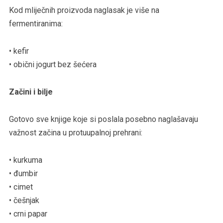
Kod mliječnih proizvoda naglasak je više na
fermentiranima:
• kefir
• obični jogurt bez šećera
Začini i bilje
Gotovo sve knjige koje si poslala posebno naglašavaju
važnost začina u protuupalnoj prehrani:
• kurkuma
• đumbir
• cimet
• češnjak
• crni papar