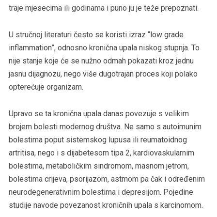
traje mjesecima ili godinama i puno ju je teže prepoznati.
U stručnoj literaturi često se koristi izraz “low grade
inflammation”, odnosno kronična upala niskog stupnja. To
nije stanje koje će se nužno odmah pokazati kroz jednu
jasnu dijagnozu, nego više dugotrajan proces koji polako
opterećuje organizam.
Upravo se ta kronična upala danas povezuje s velikim
brojem bolesti modernog društva. Ne samo s autoimunim
bolestima poput sistemskog lupusa ili reumatoidnog
artritisa, nego i s dijabetesom tipa 2, kardiovaskularnim
bolestima, metaboličkim sindromom, masnom jetrom,
bolestima crijeva, psorijazom, astmom pa čak i određenim
neurodegenerativnim bolestima i depresijom. Pojedine
studije navode povezanost kroničnih upala s karcinomom.