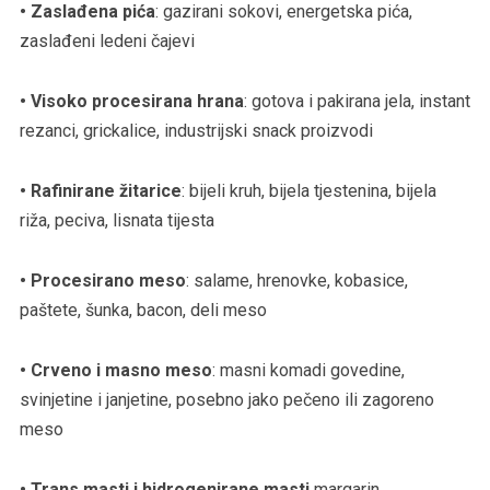
• Zaslađena pića
: gazirani sokovi, energetska pića,
zaslađeni ledeni čajevi
• Visoko procesirana hrana
: gotova i pakirana jela, instant
rezanci, grickalice, industrijski snack proizvodi
• Rafinirane žitarice
: bijeli kruh, bijela tjestenina, bijela
riža, peciva, lisnata tijesta
• Procesirano meso
: salame, hrenovke, kobasice,
paštete, šunka, bacon, deli meso
• Crveno i masno meso
: masni komadi govedine,
svinjetine i janjetine, posebno jako pečeno ili zagoreno
meso
• Trans masti i hidrogenirane masti
margarin,