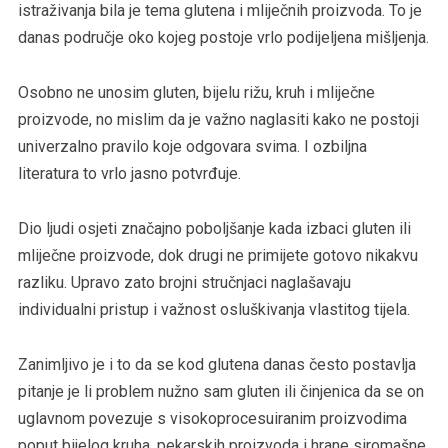
istraživanja bila je tema glutena i mliječnih proizvoda. To je
danas područje oko kojeg postoje vrlo podijeljena mišljenja.
Osobno ne unosim gluten, bijelu rižu, kruh i mliječne
proizvode, no mislim da je važno naglasiti kako ne postoji
univerzalno pravilo koje odgovara svima. I ozbiljna
literatura to vrlo jasno potvrđuje.
Dio ljudi osjeti značajno poboljšanje kada izbaci gluten ili
mliječne proizvode, dok drugi ne primijete gotovo nikakvu
razliku. Upravo zato brojni stručnjaci naglašavaju
individualni pristup i važnost osluškivanja vlastitog tijela.
Zanimljivo je i to da se kod glutena danas često postavlja
pitanje je li problem nužno sam gluten ili činjenica da se on
uglavnom povezuje s visokoprocesuiranim proizvodima
poput bijelog kruha, pekarskih proizvoda i hrane siromašne