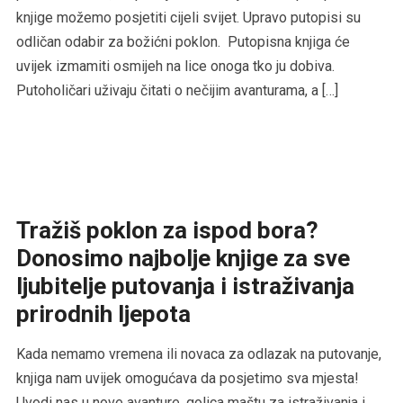
knjige možemo posjetiti cijeli svijet. Upravo putopisi su
odličan odabir za božićni poklon. Putopisna knjiga će
uvijek izmamiti osmijeh na lice onoga tko ju dobiva.
Putoholičari uživaju čitati o nečijim avanturama, a […]
Tražiš poklon za ispod bora?
Donosimo najbolje knjige za sve
ljubitelje putovanja i istraživanja
prirodnih ljepota
Kada nemamo vremena ili novaca za odlazak na putovanje,
knjiga nam uvijek omogućava da posjetimo sva mjesta!
Uvodi nas u nove avanture, golica maštu za istraživanja i