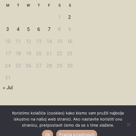
M
T
W
T
F
S
S
1
2
3
4
5
6
7
8
9
10
11
12
13
14
15
16
17
18
19
20
21
22
23
24
25
26
27
28
29
30
31
« Jul
Koristimo kolačiće (cookies) kako bismo vam pružili najbolje
iskustvo na našoj web stranici. Ako nastavite koristiti ovu
Copyright © 2026 Under Dreamskies
stranicu, pretpostavit ćemo da se s time slažete.
Designed by
WPZOOM
Ok
Pravila privatnosti