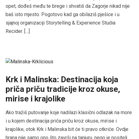
opet, dođeš među te brege i shvatiš da Zagorje nikad nije
baš isto mjesto. Pogotovo kad ga obilaziš pješice i u
sjajnoj organizaciji Storytelling & Experience Studia
Recider. […]
Krk i Malinska: Destinacija koja
priča priču tradicije kroz okuse,
mirise i krajolike
Ako tražiš putovanje koje nadilazi klasični odlazak na more
i u kojem destinacija priča priču kroz okuse, mirise i
krajolike, otok Krk i Malinska bit će ti pravo otkriće. Ovdje
hrana nije samo ono što završi na tanjuru, nego je nositelj