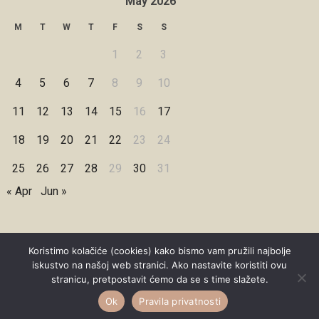
May 2026
M
T
W
T
F
S
S
1
2
3
4
5
6
7
8
9
10
11
12
13
14
15
16
17
18
19
20
21
22
23
24
25
26
27
28
29
30
31
« Apr
Jun »
Koristimo kolačiće (cookies) kako bismo vam pružili najbolje
iskustvo na našoj web stranici. Ako nastavite koristiti ovu
Copyright © 2026 Under Dreamskies
stranicu, pretpostavit ćemo da se s time slažete.
Designed by
WPZOOM
Ok
Pravila privatnosti