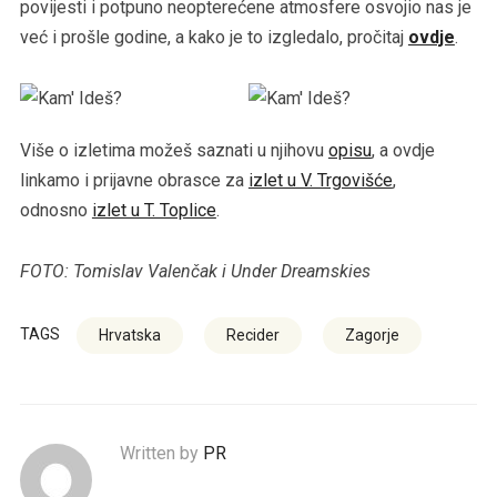
povijesti i potpuno neopterećene atmosfere osvojio nas je
već i prošle godine, a kako je to izgledalo, pročitaj
ovdje
.
Više o izletima možeš saznati u njihovu
opisu
, a ovdje
linkamo i prijavne obrasce za
izlet u V. Trgovišće
,
odnosno
izlet u T. Toplice
.
FOTO: Tomislav Valenčak i Under Dreamskies
TAGS
Hrvatska
Recider
Zagorje
Written by
PR