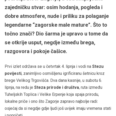
zajedničku stvar: osim hodanja, pogleda i
dobre atmosfere, nude i priliku za polaganje
legendarne “zagorske male mature”. Što to
točno znači? Dio šarma je upravo u tome da
se otkrije usput, negdje između brega,
razgovora i pokoje čašice.
Prvi izlet održava se u četvrtak 4. lipnja i vodi na
Stezu
povijesti
, zanimljivo osmišljenu igrificiranu šetnicu kroz
brege Velikog Trgovišća. Dva dana kasnije, u subotu 6.
lipnja, na redu je
Steza prirode i društva
, ruta između
Tuheljskih Toplica i Velike Erpenje koja spaja prirodu,
lokalne priče i ono što Zagorje zapravo najbolje radi:
osjećaj da si negdje gdje ljudi još uvijek imaju vremena stati
i popričati.