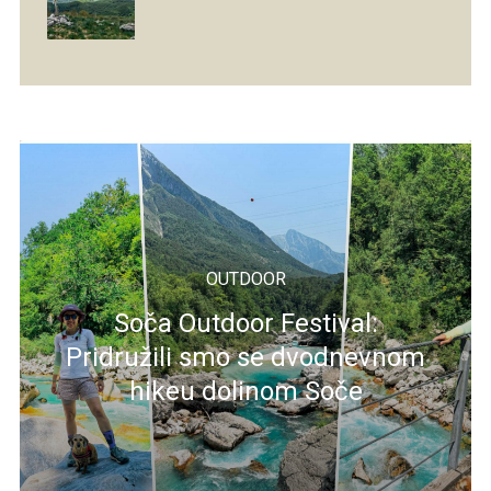
OUTDOOR
Soča Outdoor Festival:
Pridružili smo se dvodnevnom
hikeu dolinom Soče