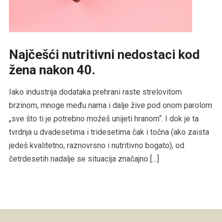
Najčešći nutritivni nedostaci kod
žena nakon 40.
Iako industrija dodataka prehrani raste strelovitom
brzinom, mnoge među nama i dalje žive pod onom parolom
„sve što ti je potrebno možeš unijeti hranom“. I dok je ta
tvrdnja u dvadesetima i tridesetima čak i točna (ako zaista
jedeš kvalitetno, raznovrsno i nutritivno bogato), od
četrdesetih nadalje se situacija značajno […]