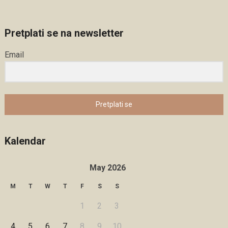
Pretplati se na newsletter
Email
Pretplati se
Kalendar
May 2026
M
T
W
T
F
S
S
1
2
3
4
5
6
7
8
9
10