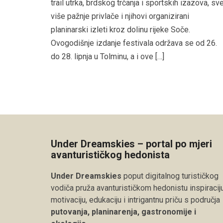
trail utrka, brdskog trčanja i sportskih izazova, sv
više pažnje privlače i njihovi organizirani
planinarski izleti kroz dolinu rijeke Soče.
Ovogodišnje izdanje festivala održava se od 26.
do 28. lipnja u Tolminu, a i ove […]
Under Dreamskies – portal po mjeri
avanturističkog hedonista
Under Dreamskies
poput digitalnog turističkog
vodiča pruža avanturističkom hedonistu inspiraciju
motivaciju, edukaciju i intrigantnu priču s područja
putovanja, planinarenja, gastronomije i