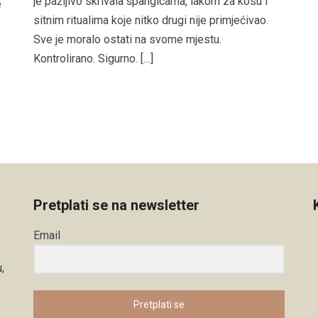
je pažljivo skrivala špangicama, lakom za kosu i
e
sitnim ritualima koje nitko drugi nije primjećivao.
Sve je moralo ostati na svome mjestu.
Kontrolirano. Sigurno. […]
Pretplati se na newsletter
Email
,
Pretplati se