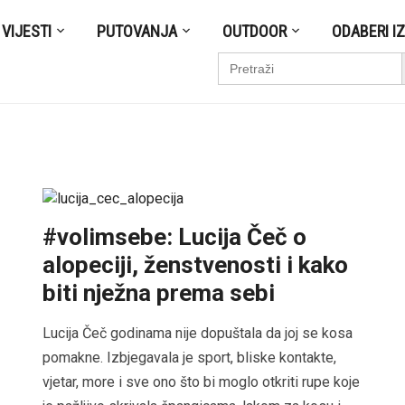
VIJESTI
PUTOVANJA
OUTDOOR
ODABERI I
S
Search
for:
#volimsebe: Lucija Čeč o
alopeciji, ženstvenosti i kako
biti nježna prema sebi
Lucija Čeč godinama nije dopuštala da joj se kosa
pomakne. Izbjegavala je sport, bliske kontakte,
vjetar, more i sve ono što bi moglo otkriti rupe koje