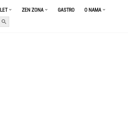
ZLET
ZEN ZONA
GASTRO
O NAMA
earch Button