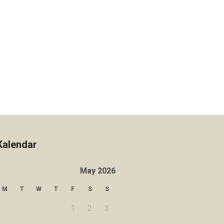
Kalendar
May 2026
M
T
W
T
F
S
S
1
2
3