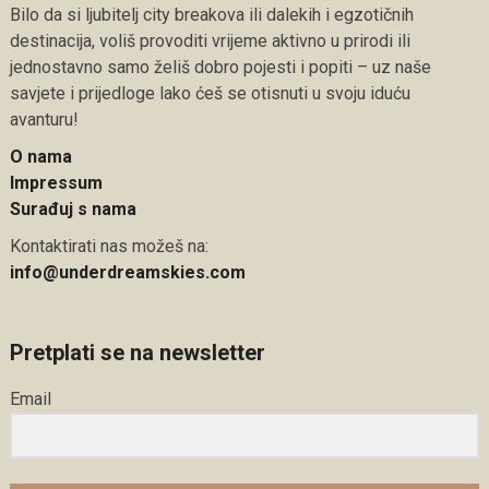
Bilo da si ljubitelj city breakova ili dalekih i egzotičnih
destinacija, voliš provoditi vrijeme aktivno u prirodi ili
jednostavno samo želiš dobro pojesti i popiti – uz naše
savjete i prijedloge lako ćeš se otisnuti u svoju iduću
avanturu!
O nama
Impressum
Surađuj s nama
Kontaktirati nas možeš na:
info@underdreamskies.com
Pretplati se na newsletter
Email