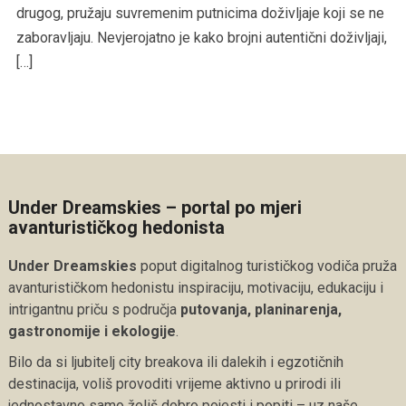
drugog, pružaju suvremenim putnicima doživljaje koji se ne
zaboravljaju. Nevjerojatno je kako brojni autentični doživljaji,
[…]
Under Dreamskies – portal po mjeri
avanturističkog hedonista
Under Dreamskies
poput digitalnog turističkog vodiča pruža
avanturističkom hedonistu inspiraciju, motivaciju, edukaciju i
intrigantnu priču s područja
putovanja, planinarenja,
gastronomije i ekologije
.
Bilo da si ljubitelj city breakova ili dalekih i egzotičnih
destinacija, voliš provoditi vrijeme aktivno u prirodi ili
jednostavno samo želiš dobro pojesti i popiti – uz naše