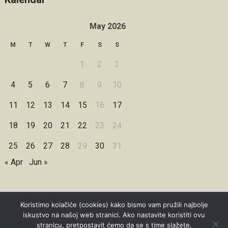
May 2026
M
T
W
T
F
S
S
1
2
3
4
5
6
7
8
9
10
11
12
13
14
15
16
17
18
19
20
21
22
23
24
25
26
27
28
29
30
31
« Apr
Jun »
Koristimo kolačiće (cookies) kako bismo vam pružili najbolje
iskustvo na našoj web stranici. Ako nastavite koristiti ovu
Copyright © 2026 Under Dreamskies
stranicu, pretpostavit ćemo da se s time slažete.