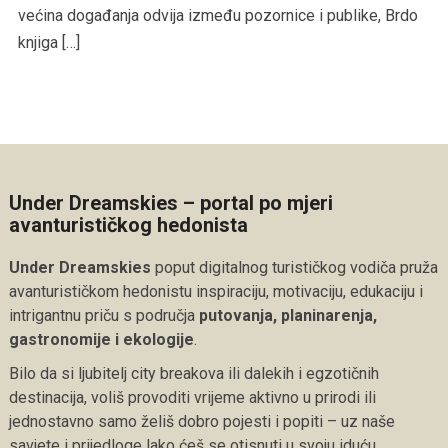
većina događanja odvija između pozornice i publike, Brdo
knjiga […]
Under Dreamskies – portal po mjeri
avanturističkog hedonista
Under Dreamskies
poput digitalnog turističkog vodiča pruža
avanturističkom hedonistu inspiraciju, motivaciju, edukaciju i
intrigantnu priču s područja
putovanja, planinarenja,
gastronomije i ekologije
.
Bilo da si ljubitelj city breakova ili dalekih i egzotičnih
destinacija, voliš provoditi vrijeme aktivno u prirodi ili
jednostavno samo želiš dobro pojesti i popiti – uz naše
savjete i prijedloge lako ćeš se otisnuti u svoju iduću