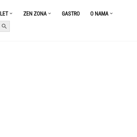
ZLET
ZEN ZONA
GASTRO
O NAMA
earch Button