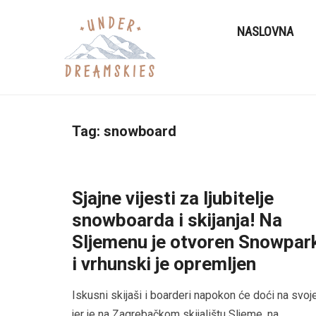
NASLOVNA
Tag:
snowboard
Sjajne vijesti za ljubitelje
snowboarda i skijanja! Na
Sljemenu je otvoren Snowpar
i vrhunski je opremljen
Iskusni skijaši i boarderi napokon će doći na svoj
jer je na Zagrebačkom skijalištu Sljeme, na