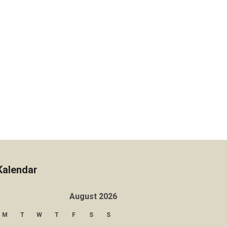
Kalendar
August 2026
M
T
W
T
F
S
S