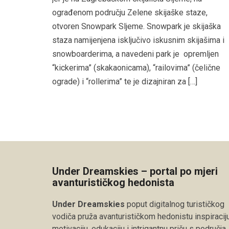
ograđenom području Zelene skijaške staze,
otvoren Snowpark Sljeme. Snowpark je skijaška
staza namijenjena isključivo iskusnim skijašima i
snowboarderima, a navedeni park je opremljen
“kickerima” (skakaonicama), “railovima” (čelične
ograde) i “rollerima” te je dizajniran za […]
Under Dreamskies – portal po mjeri
avanturističkog hedonista
Under Dreamskies
poput digitalnog turističkog
vodiča pruža avanturističkom hedonistu inspiraciju
motivaciju, edukaciju i intrigantnu priču s područja