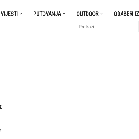
VIJESTI
PUTOVANJA
OUTDOOR
ODABERI I
S
Search
for:
k
e