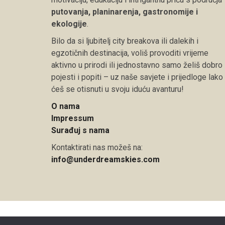
putovanja, planinarenja, gastronomije i
ekologije
.
Bilo da si ljubitelj city breakova ili dalekih i
egzotičnih destinacija, voliš provoditi vrijeme
aktivno u prirodi ili jednostavno samo želiš dobro
pojesti i popiti – uz naše savjete i prijedloge lako
ćeš se otisnuti u svoju iduću avanturu!
O nama
Impressum
Surađuj s nama
Kontaktirati nas možeš na:
info@underdreamskies.com
Copyright © 2026 Under Dreamskies