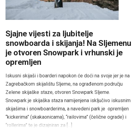
Sjajne vijesti za ljubitelje
snowboarda i skijanja! Na Sljemenu
je otvoren Snowpark i vrhunski je
opremljen
Iskusni skijaši i boarderi napokon će doći na svoje jer je na
Zagrebačkom skijalištu Sljeme, na ograđenom području
Zelene skijaške staze, otvoren Snowpark Sljeme.
Snowpark je skijaška staza namijenjena isključivo iskusnim
skijašima i snowboarderima, a navedeni park je opremljen
“kickerima” (skakaonicama), “railovima” (čelične ograde) i
“rollerima” te je dizajniran za […]