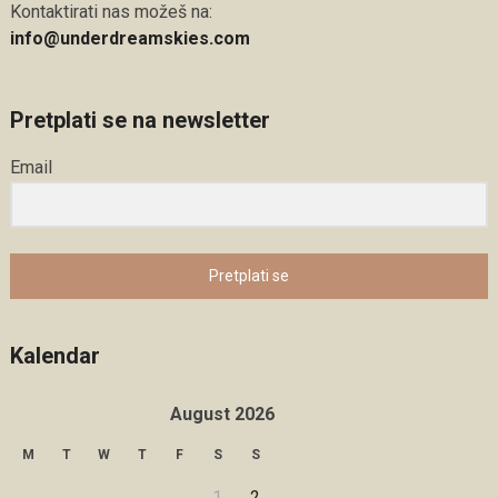
Kontaktirati nas možeš na:
info@underdreamskies.com
Pretplati se na newsletter
Email
Pretplati se
Kalendar
August 2026
M
T
W
T
F
S
S
1
2