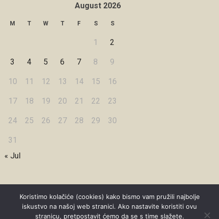
August 2026
M
T
W
T
F
S
S
1
2
3
4
5
6
7
8
9
10
11
12
13
14
15
16
17
18
19
20
21
22
23
24
25
26
27
28
29
30
31
« Jul
Koristimo kolačiće (cookies) kako bismo vam pružili najbolje
iskustvo na našoj web stranici. Ako nastavite koristiti ovu
Copyright © 2026 Under Dreamskies
stranicu, pretpostavit ćemo da se s time slažete.