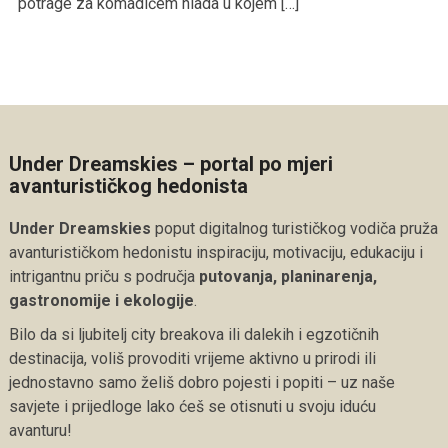
potrage za komadićem hlada u kojem […]
Under Dreamskies – portal po mjeri
avanturističkog hedonista
Under Dreamskies
poput digitalnog turističkog vodiča pruža
avanturističkom hedonistu inspiraciju, motivaciju, edukaciju i
intrigantnu priču s područja
putovanja, planinarenja,
gastronomije i ekologije
.
Bilo da si ljubitelj city breakova ili dalekih i egzotičnih
destinacija, voliš provoditi vrijeme aktivno u prirodi ili
jednostavno samo želiš dobro pojesti i popiti – uz naše
savjete i prijedloge lako ćeš se otisnuti u svoju iduću
avanturu!