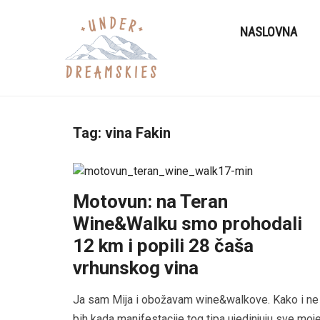
NASLOVNA
Tag:
vina Fakin
Motovun: na Teran
Wine&Walku smo prohodali
12 km i popili 28 čaša
vrhunskog vina
Ja sam Mija i obožavam wine&walkove. Kako i ne
bih kada manifestacije tog tipa ujedinjuju sve moj