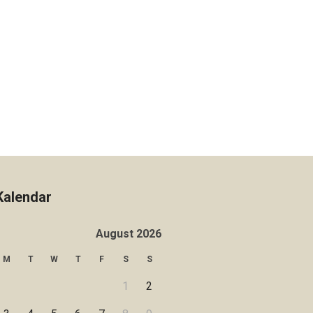
Kalendar
August 2026
M
T
W
T
F
S
S
1
2