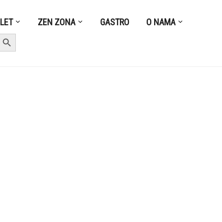
ZLET
ZEN ZONA
GASTRO
O NAMA
earch Button