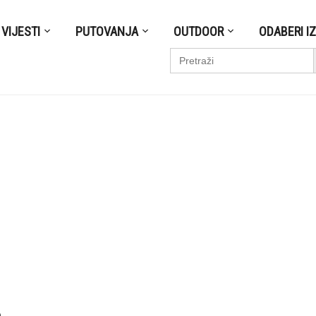
VIJESTI
PUTOVANJA
OUTDOOR
ODABERI I
S
Search
for:
e