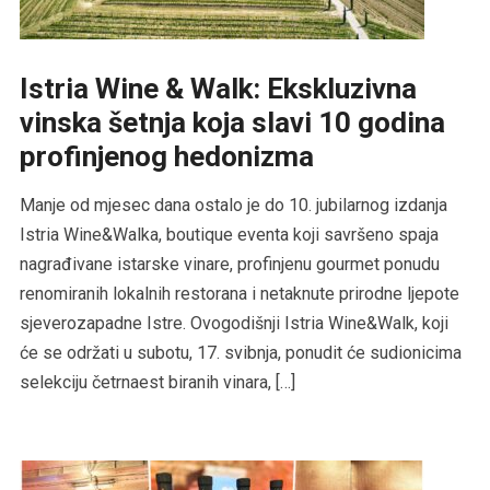
Istria Wine & Walk: Ekskluzivna
vinska šetnja koja slavi 10 godina
profinjenog hedonizma
Manje od mjesec dana ostalo je do 10. jubilarnog izdanja
Istria Wine&Walka, boutique eventa koji savršeno spaja
nagrađivane istarske vinare, profinjenu gourmet ponudu
renomiranih lokalnih restorana i netaknute prirodne ljepote
sjeverozapadne Istre. Ovogodišnji Istria Wine&Walk, koji
će se održati u subotu, 17. svibnja, ponudit će sudionicima
selekciju četrnaest biranih vinara, […]