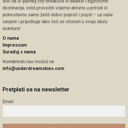
Bilo da si ljubitelj city breakova ili dalekih i egzotičnih
destinacija, voliš provoditi vrijeme aktivno u prirodi ili
jednostavno samo želiš dobro pojesti i popiti – uz naše
savjete i prijedloge lako ćeš se otisnuti u svoju iduću
avanturu!
O nama
Impressum
Surađuj s nama
Kontaktirati nas možeš na:
info@underdreamskies.com
Pretplati se na newsletter
Email