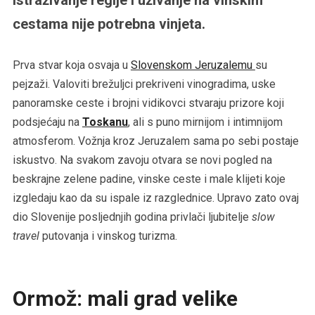
cestama nije potrebna vinjeta.
Prva stvar koja osvaja u
Slovenskom Jeruzalemu
su
pejzaži. Valoviti brežuljci prekriveni vinogradima, uske
panoramske ceste i brojni vidikovci stvaraju prizore koji
podsjećaju na
Toskanu
, ali s puno mirnijom i intimnijom
atmosferom. Vožnja kroz Jeruzalem sama po sebi postaje
iskustvo. Na svakom zavoju otvara se novi pogled na
beskrajne zelene padine, vinske ceste i male klijeti koje
izgledaju kao da su ispale iz razglednice. Upravo zato ovaj
dio Slovenije posljednjih godina privlači ljubitelje
slow
travel
putovanja i vinskog turizma.
Ormož: mali grad velike