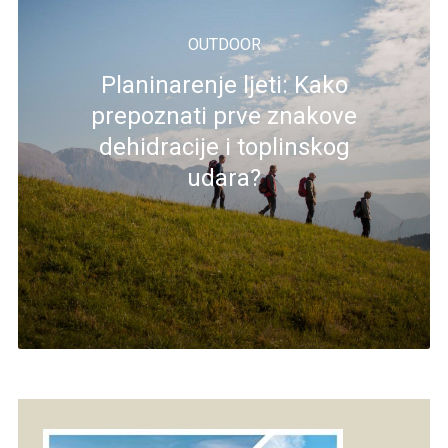
OUTDOOR
Planinarenje ljeti: Kako
prepoznati prve znakove
dehidracije i toplinskog
udara?