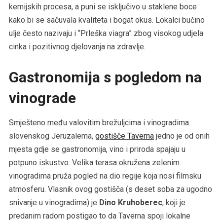
kemijskih procesa, a puni se isključivo u staklene boce
kako bi se sačuvala kvaliteta i bogat okus. Lokalci bučino
ulje često nazivaju i “Prleška viagra” zbog visokog udjela
cinka i pozitivnog djelovanja na zdravlje.
Gastronomija s pogledom na
vinograde
Smješteno među valovitim brežuljcima i vinogradima
slovenskog Jeruzalema,
gostišče Taverna
jedno je od onih
mjesta gdje se gastronomija, vino i priroda spajaju u
potpuno iskustvo. Velika terasa okružena zelenim
vinogradima pruža pogled na dio regije koja nosi filmsku
atmosferu. Vlasnik ovog gostišča (s deset soba za ugodno
snivanje u vinogradima) je
Dino Kruhoberec
, koji je
predanim radom postigao to da Taverna spoji lokalne