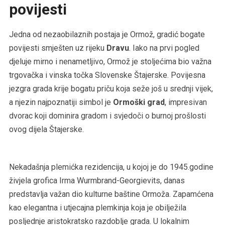
povijesti
Jedna od nezaobilaznih postaja je Ormož, gradić bogate
povijesti smješten uz rijeku
Dravu
. Iako na prvi pogled
djeluje mirno i nenametljivo, Ormož je stoljećima bio važna
trgovačka i vinska točka Slovenske Štajerske. Povijesna
jezgra grada krije bogatu priču koja seže još u srednji vijek,
a njezin najpoznatiji simbol je
Ormoški grad
, impresivan
dvorac koji dominira gradom i svjedoči o burnoj prošlosti
ovog dijela Štajerske.
Nekadašnja plemićka rezidencija, u kojoj je do 1945.godine
živjela grofica Irma Wurmbrand-Georgievits, danas
predstavlja važan dio kulturne baštine Ormoža. Zapamćena
kao elegantna i utjecajna plemkinja koja je obilježila
posljednje aristokratsko razdoblje grada. U lokalnim