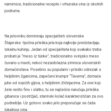
namirnice, tradicionalne recepte i vrhunska vina iz okolnih
podruma.
Na jelovniku dominiraju specijaliteti slovenske
Štajerske: tipična prleška jela koja najbolje predstavljaju
lokalnu kuhinju. Jedan od specijaliteta koji svakako treba
probati je “meso iz tünke”, tradicionalno svinjsko meso
čuvano u masti, nekoć nezaobilazna zimnica slovenskih
domaćinstava. Posebno su popularni i prleški odrezak s
heljdinim žgancima, zapečeni krumpir “Taverna”, domaće
juhe od svježih gljiva, s heljdinim žličnjacima. Za one koji
žele nešto fino i slatko, tu se najčešće naručuju prleška
gibanica i postržjač, starinski kolač karakterističan za ovo
podneblje. Uz gotovo svako jelo preporučuje se čaša
lokalnog vina.