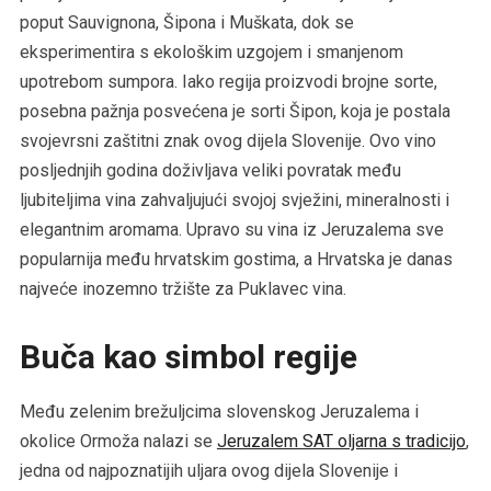
poput Sauvignona, Šipona i Muškata, dok se
eksperimentira s ekološkim uzgojem i smanjenom
upotrebom sumpora. Iako regija proizvodi brojne sorte,
posebna pažnja posvećena je sorti Šipon, koja je postala
svojevrsni zaštitni znak ovog dijela Slovenije. Ovo vino
posljednjih godina doživljava veliki povratak među
ljubiteljima vina zahvaljujući svojoj svježini, mineralnosti i
elegantnim aromama. Upravo su vina iz Jeruzalema sve
popularnija među hrvatskim gostima, a Hrvatska je danas
najveće inozemno tržište za Puklavec vina.
Buča kao simbol regije
Među zelenim brežuljcima slovenskog Jeruzalema i
okolice Ormoža nalazi se
Jeruzalem SAT oljarna s tradicijo
,
jedna od najpoznatijih uljara ovog dijela Slovenije i