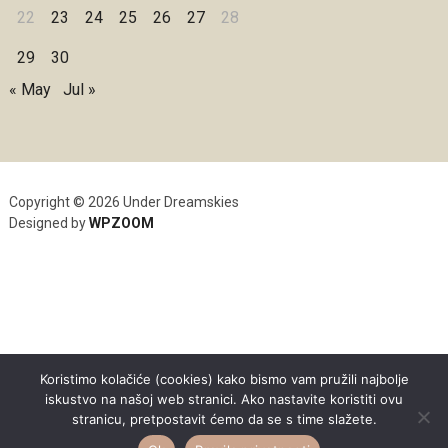
22
23
24
25
26
27
28
29
30
« May
Jul »
Copyright © 2026 Under Dreamskies
Designed by
WPZOOM
Koristimo kolačiće (cookies) kako bismo vam pružili najbolje
iskustvo na našoj web stranici. Ako nastavite koristiti ovu
stranicu, pretpostavit ćemo da se s time slažete.