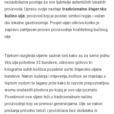
nezaobilazna postaja za sve ljubitelje autentičnih lokalnih
proizvoda. Upravo ovdje nastaje
tradicionalno štajersko
bučino ulje
, proizvod koji je postao simbol regije i važan
dio lokalne gastronomije. Posjet uljari otkriva koliko je
zapravo zahtjevan proces proizvodnje kvalitetnog bučinog
ulja.
Tijekom razgleda uljarne saznat ćeš kako su za samo jednu
litru ulja potrebne 33 bundeve, odnosno gotovo tri
kilograma suhih koštica posebne sorte štajerske uljane
bundeve. Nakon sušenja i mljevenja, koštice se miješaju s
toplom vodom te lagano prže kako bi razvile prepoznatljivu
aromu orašastih plodova po kojoj je ovo ulje poznato.
Posebnost ove uljare leži u tradicionalnom načinu
proizvodnje koji se prenosi generacijama. Ulje se nakon
prešanja prirodno taloži i pročišćava bez dodataka ili