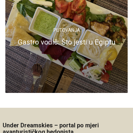
PUTOVANJA
Gastro vodič: Što jesti u Egiptu
Under Dreamskies – portal po mjeri
avanturističkog hedonista