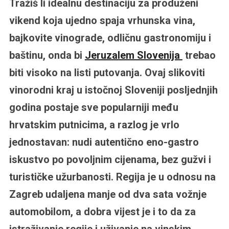
Tražiš li idealnu destinaciju za produženi
vikend koja ujedno spaja vrhunska vina,
bajkovite vinograde, odličnu gastronomiju i
baštinu, onda bi
Jeruzalem Slovenija
trebao
biti visoko na listi putovanja. Ovaj slikoviti
vinorodni kraj u istočnoj Sloveniji posljednjih
godina postaje sve popularniji među
hrvatskim putnicima, a razlog je vrlo
jednostavan: nudi autentično eno-gastro
iskustvo po povoljnim cijenama, bez gužvi i
turističke užurbanosti. Regija je u odnosu na
Zagreb udaljena manje od dva sata vožnje
automobilom, a dobra vijest je i to da za
istraživanje regije i uživanje na vinskim