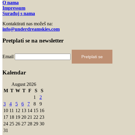
O nama
Impressum
Surađuj s nama
Kontaktirati nas možeš na:
info@underdreamskies.com
Pretplati se na newsletter
Email
Pretplati se
Kalendar
August 2026
M
T
W
T
F
S
S
1
2
3
4
5
6
7
8
9
10
11
12
13
14
15
16
17
18
19
20
21
22
23
24
25
26
27
28
29
30
31