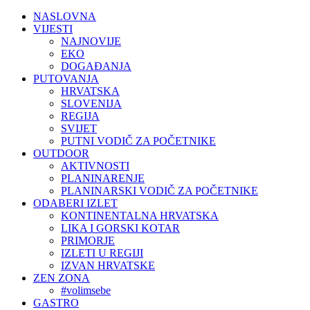
NASLOVNA
VIJESTI
NAJNOVIJE
EKO
DOGAĐANJA
PUTOVANJA
HRVATSKA
SLOVENIJA
REGIJA
SVIJET
PUTNI VODIČ ZA POČETNIKE
OUTDOOR
AKTIVNOSTI
PLANINARENJE
PLANINARSKI VODIČ ZA POČETNIKE
ODABERI IZLET
KONTINENTALNA HRVATSKA
LIKA I GORSKI KOTAR
PRIMORJE
IZLETI U REGIJI
IZVAN HRVATSKE
ZEN ZONA
#volimsebe
GASTRO