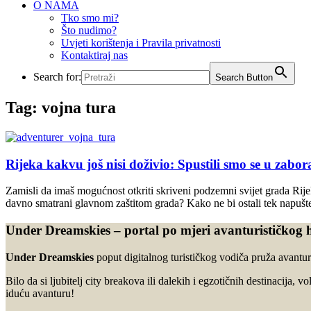
O NAMA
Tko smo mi?
Što nudimo?
Uvjeti korištenja i Pravila privatnosti
Kontaktiraj nas
Search for:
Search Button
Tag:
vojna tura
Rijeka kakvu još nisi doživio: Spustili smo se u zabor
Zamisli da imaš mogućnost otkriti skriveni podzemni svijet grada Rije
davno smatrani glavnom zaštitom grada? Kako ne bi ostali tek napuštena
Under Dreamskies – portal po mjeri avanturističkog 
Under Dreamskies
poput digitalnog turističkog vodiča pruža avanturi
Bilo da si ljubitelj city breakova ili dalekih i egzotičnih destinacija, v
iduću avanturu!