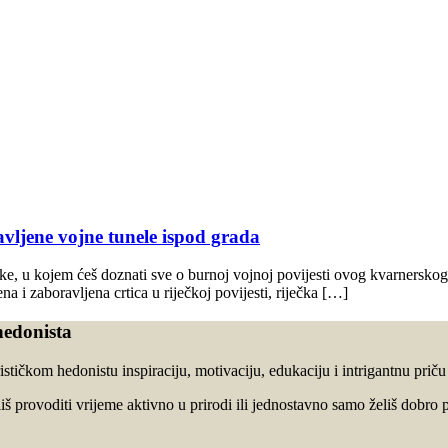
avljene vojne tunele ispod grada
ke, u kojem ćeš doznati sve o burnoj vojnoj povijesti ovog kvarnerskog 
 i zaboravljena crtica u riječkoj povijesti, riječka […]
hedonista
stičkom hedonistu inspiraciju, motivaciju, edukaciju i intrigantnu prič
oliš provoditi vrijeme aktivno u prirodi ili jednostavno samo želiš dobro p