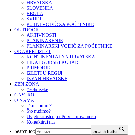
HRVATSKA
SLOVENIJA
REGIJA
SVIJET
PUTNI VODIČ ZA POČETNIKE
OUTDOOR
AKTIVNOSTI
PLANINARENJE
PLANINARSKI VODIČ ZA POČETNIKE
ODABERI IZLET
KONTINENTALNA HRVATSKA
LIKA I GORSKI KOTAR
PRIMORJE
IZLETI U REGIJI
IZVAN HRVATSKE
ZEN ZONA
#volimsebe
GASTRO
O NAMA
Tko smo mi?
Što nudimo?
Uvjeti korištenja i Pravila privatnosti
Kontaktiraj nas
Search for:
Search Button