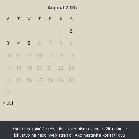
August 2026
M
T
W
T
F
S
S
1
2
3
4
5
6
7
8
9
10
11
12
13
14
15
16
17
18
19
20
21
22
23
24
25
26
27
28
29
30
31
« Jul
Koristimo kolačiće (cookies) kako bismo vam pružili najbolje
iskustvo na našoj web stranici. Ako nastavite koristiti ovu
Copyright © 2026 Under Dreamskies