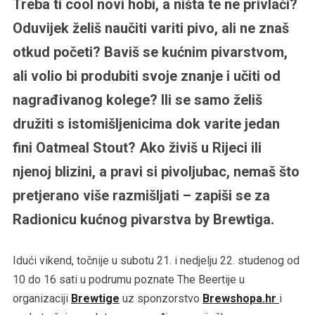
Treba ti cool novi hobi, a ništa te ne privlači?
Oduvijek želiš naučiti variti pivo, ali ne znaš
otkud početi? Baviš se kućnim pivarstvom,
ali volio bi produbiti svoje znanje i učiti od
nagrađivanog kolege? Ili se samo želiš
družiti s istomišljenicima dok varite jedan
fini Oatmeal Stout? Ako živiš u Rijeci ili
njenoj blizini, a pravi si pivoljubac, nemaš što
pretjerano više razmišljati – zapiši se za
Radionicu kućnog pivarstva by Brewtiga.
Idući vikend, točnije u subotu 21. i nedjelju 22. studenog od
10 do 16 sati u podrumu poznate The Beertije u
organizaciji
Brewtige
uz sponzorstvo
Brewshopa.hr
i