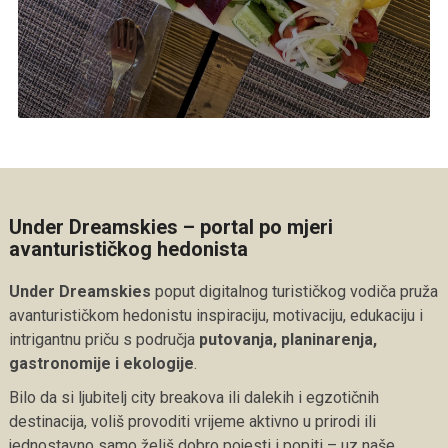
Under Dreamskies – portal po mjeri
avanturističkog hedonista
Under Dreamskies
poput digitalnog turističkog vodiča pruža
avanturističkom hedonistu inspiraciju, motivaciju, edukaciju i
intrigantnu priču s područja
putovanja, planinarenja,
gastronomije i ekologije
.
Bilo da si ljubitelj city breakova ili dalekih i egzotičnih
destinacija, voliš provoditi vrijeme aktivno u prirodi ili
jednostavno samo želiš dobro pojesti i popiti – uz naše