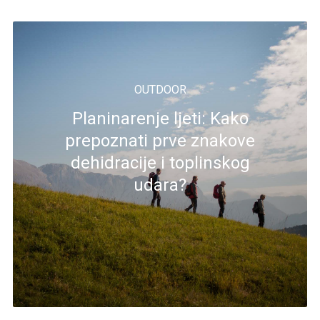
OUTDOOR
Planinarenje ljeti: Kako
prepoznati prve znakove
dehidracije i toplinskog
udara?