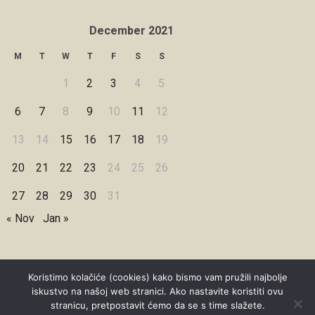
December 2021
M
T
W
T
F
S
S
1
2
3
4
5
6
7
8
9
10
11
12
13
14
15
16
17
18
19
20
21
22
23
24
25
26
27
28
29
30
31
« Nov
Jan »
Koristimo kolačiće (cookies) kako bismo vam pružili najbolje
iskustvo na našoj web stranici. Ako nastavite koristiti ovu
Copyright © 2026 Under Dreamskies
stranicu, pretpostavit ćemo da se s time slažete.
Designed by
WPZOOM