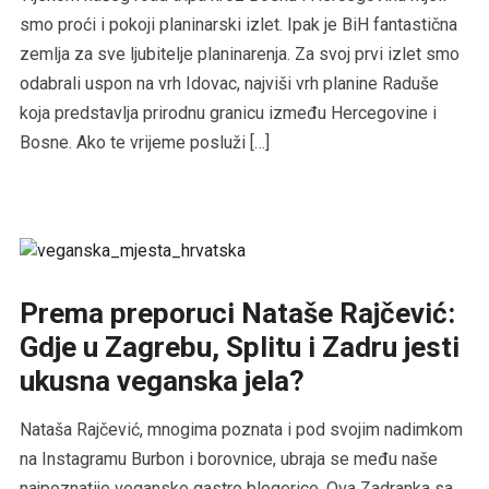
smo proći i pokoji planinarski izlet. Ipak je BiH fantastična
zemlja za sve ljubitelje planinarenja. Za svoj prvi izlet smo
odabrali uspon na vrh Idovac, najviši vrh planine Raduše
koja predstavlja prirodnu granicu između Hercegovine i
Bosne. Ako te vrijeme posluži […]
Prema preporuci Nataše Rajčević:
Gdje u Zagrebu, Splitu i Zadru jesti
ukusna veganska jela?
Nataša Rajčević, mnogima poznata i pod svojim nadimkom
na Instagramu Burbon i borovnice, ubraja se među naše
najpoznatije veganske gastro blogerice. Ova Zadranka sa