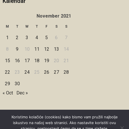
Kalendar
November 2021
M
T
W
T
F
S
S
1
2
3
4
5
6
7
8
9
10
11
12
13
14
15
16
17
18
19
20
21
22
23
24
25
26
27
28
29
30
« Oct
Dec »
Koristimo kolačiće (cookies) kako bismo vam pružili najbolje
iskustvo na našoj web stranici. Ako nastavite koristiti ovu
Copyright © 2026 Under Dreamskies
stranicu, pretpostavit ćemo da se s time slažete.