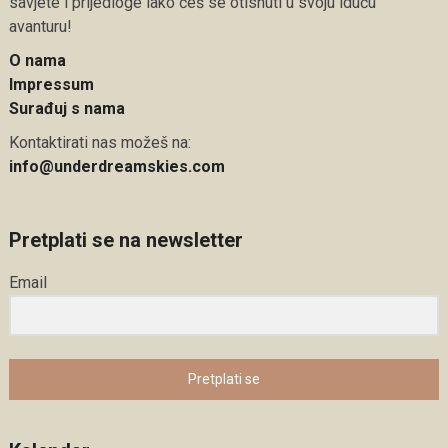
savjete i prijedloge lako ćeš se otisnuti u svoju iduću
avanturu!
O nama
Impressum
Surađuj s nama
Kontaktirati nas možeš na:
info@underdreamskies.com
Pretplati se na newsletter
Email
Pretplati se