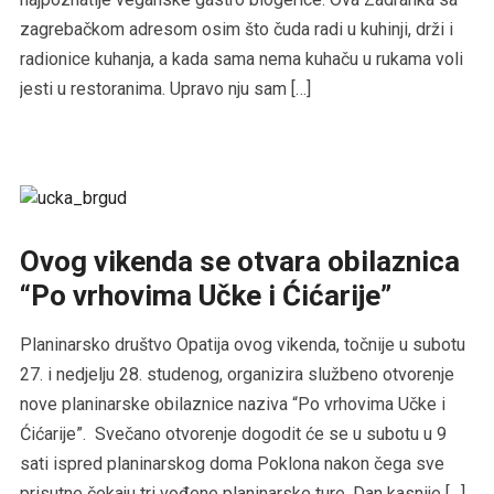
zagrebačkom adresom osim što čuda radi u kuhinji, drži i
radionice kuhanja, a kada sama nema kuhaču u rukama voli
jesti u restoranima. Upravo nju sam […]
Ovog vikenda se otvara obilaznica
“Po vrhovima Učke i Ćićarije”
Planinarsko društvo Opatija ovog vikenda, točnije u subotu
27. i nedjelju 28. studenog, organizira službeno otvorenje
nove planinarske obilaznice naziva “Po vrhovima Učke i
Ćićarije”. Svečano otvorenje dogodit će se u subotu u 9
sati ispred planinarskog doma Poklona nakon čega sve
prisutne čekaju tri vođene planinarske ture. Dan kasnije […]