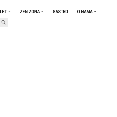
ZLET
ZEN ZONA
GASTRO
O NAMA
earch Button