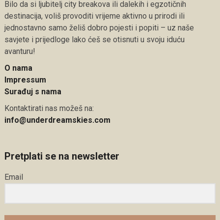
Bilo da si ljubitelj city breakova ili dalekih i egzotičnih
destinacija, voliš provoditi vrijeme aktivno u prirodi ili
jednostavno samo želiš dobro pojesti i popiti – uz naše
savjete i prijedloge lako ćeš se otisnuti u svoju iduću
avanturu!
O nama
Impressum
Surađuj s nama
Kontaktirati nas možeš na:
info@underdreamskies.com
Pretplati se na newsletter
Email