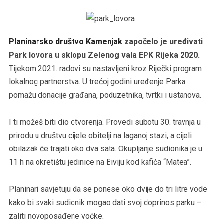
Planinarsko društvo Kamenjak
započelo je uređivati
Park lovora u sklopu Zelenog vala EPK Rijeka 2020.
Tijekom 2021. radovi su nastavljeni kroz Riječki program
lokalnog partnerstva. U trećoj godini uređenje Parka
pomažu donacije građana, poduzetnika, tvrtki i ustanova.
I ti možeš biti dio otvorenja. Provedi subotu 30. travnja u
prirodu u društvu cijele obitelji na laganoj stazi, a cijeli
obilazak će trajati oko dva sata. Okupljanje sudionika je u
11 h na okretištu jedinice na Biviju kod kafića “Matea”.
Planinari savjetuju da se ponese oko dvije do tri litre vode
kako bi svaki sudionik mogao dati svoj doprinos parku –
zaliti novoposađene voćke.