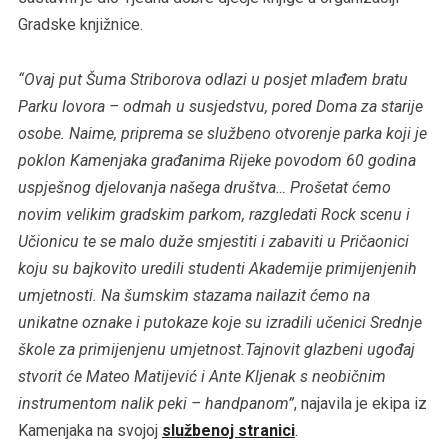
Gradske knjižnice.
“Ovaj put Šuma Striborova odlazi u posjet mlađem bratu
Parku lovora – odmah u susjedstvu, pored Doma za starije
osobe. Naime, priprema se službeno otvorenje parka koji je
poklon Kamenjaka građanima Rijeke povodom 60 godina
uspješnog djelovanja našega društva… Prošetat ćemo
novim velikim gradskim parkom, razgledati Rock scenu i
Učionicu te se malo duže smjestiti i zabaviti u Pričaonici
koju su bajkovito uredili studenti Akademije primijenjenih
umjetnosti. Na šumskim stazama nailazit ćemo na
unikatne oznake i putokaze koje su izradili učenici Srednje
škole za primijenjenu umjetnost.Tajnovit glazbeni ugođaj
stvorit će Mateo Matijević i Ante Kljenak s neobičnim
instrumentom nalik peki – handpanom”
, najavila je ekipa iz
Kamenjaka na svojoj
službenoj stranici
.