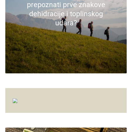
prepoznati prve znakove
dehidracije i toplinskog
udara?