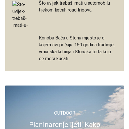
Što uvijek trebaš imati u automobilu
tijekom ljetnih road tripova
Konoba Baća u Stonu mjesto je o
kojem svi pričaju: 150 godina tradicije,
vrhunska kuhinja i Stonska torta koju
se mora kušati
OUTDOOR
Planinarenje ljeti: Kako