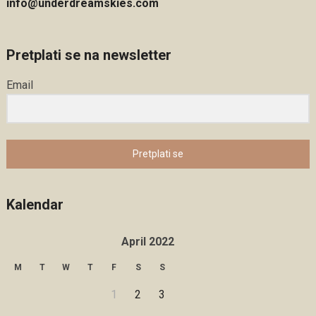
info@underdreamskies.com
Pretplati se na newsletter
Email
Pretplati se
Kalendar
April 2022
M
T
W
T
F
S
S
1
2
3