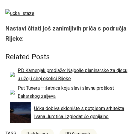
Nastavi čitati još zanimljivih priča s područja
Rijeke:
Related Posts
PD Kamenjak predlaže: Najbolje planinarske za djecu
u užoj i široj okolici Rijeke
Put Tunera – šetnica koja slavi slavnu prošlost
Bakarskog zaljeva
Učka dobiva sklonište s potpisom arhitekta
Ivana Juretića. Izgledat će genijalno
TAGS
Park lovora
PD Kamenjak