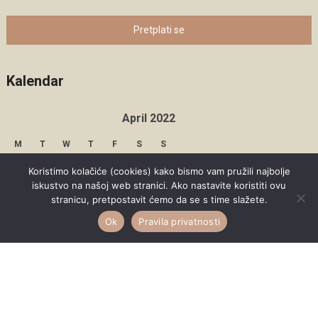
Pretplati se
Kalendar
April 2022
M
T
W
T
F
S
S
1
2
3
Koristimo kolačiće (cookies) kako bismo vam pružili najbolje
iskustvo na našoj web stranici. Ako nastavite koristiti ovu
4
5
6
7
8
9
10
stranicu, pretpostavit ćemo da se s time slažete.
Ok
Pravila privatnosti
11
12
13
14
15
16
17
18
19
20
21
22
23
24
25
26
27
28
29
30
« Mar
May »