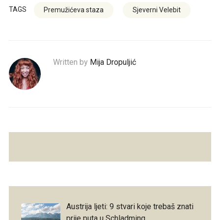
TAGS
Premužićeva staza
Sjeverni Velebit
Written by
Mija Dropuljić
Austrija ljeti: 9 stvari koje trebaš znati
prije puta u Schladming