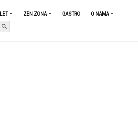
ZLET
ZEN ZONA
GASTRO
O NAMA
earch Button