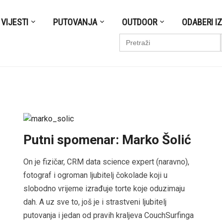
VIJESTI
PUTOVANJA
OUTDOOR
ODABERI I
S
Search
for:
Putni spomenar: Marko Šolić
On je fizičar, CRM data science expert (naravno),
fotograf i ogroman ljubitelj čokolade koji u
slobodno vrijeme izrađuje torte koje oduzimaju
dah. A uz sve to, još je i strastveni ljubitelj
putovanja i jedan od pravih kraljeva CouchSurfinga