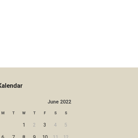
Kalendar
June 2022
M
T
W
T
F
S
S
1
2
3
4
5
6
7
8
9
10
11
12