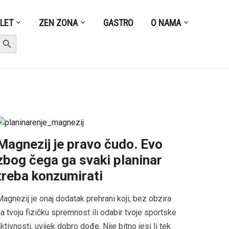
ZLET
ZEN ZONA
GASTRO
O NAMA
earch Button
Magnezij je pravo čudo. Evo
zbog čega ga svaki planinar
treba konzumirati
agnezij je onaj dodatak prehrani koji, bez obzira
a tvoju fizičku spremnost ili odabir tvoje sportske
ktivnosti, uvijek dobro dođe. Nije bitno jesi li tek