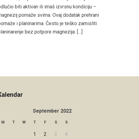
dlučio biti aktivan ili imaš izvrsnu kondiciju –
agnezij pomaže svima. Ovaj dodatak prehrani
omaže i planinarima. Često je teško zamisliti
laninarenje bez potpore magnezija. […]
Kalendar
September 2022
M
T
W
T
F
S
S
1
2
3
4