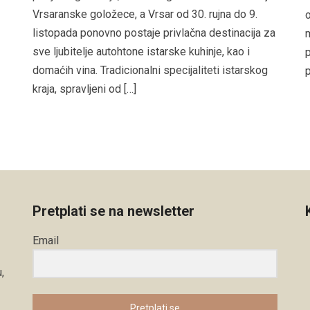
Vrsaranske goložece, a Vrsar od 30. rujna do 9.
o
listopada ponovno postaje privlačna destinacija za
m
sve ljubitelje autohtone istarske kuhinje, kao i
p
domaćih vina. Tradicionalni specijaliteti istarskog
p
kraja, spravljeni od […]
Pretplati se na newsletter
Email
,
Pretplati se