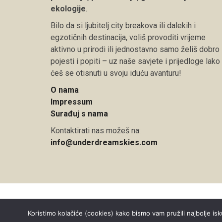
ekologije
.
Bilo da si ljubitelj city breakova ili dalekih i
egzotičnih destinacija, voliš provoditi vrijeme
aktivno u prirodi ili jednostavno samo želiš dobro
pojesti i popiti – uz naše savjete i prijedloge lako
ćeš se otisnuti u svoju iduću avanturu!
O nama
Impressum
Surađuj s nama
Kontaktirati nas možeš na:
info@underdreamskies.com
Copyright © 2026 Under Dreamskies
Koristimo kolačiće (cookies) kako bismo vam pružili najbolje isk