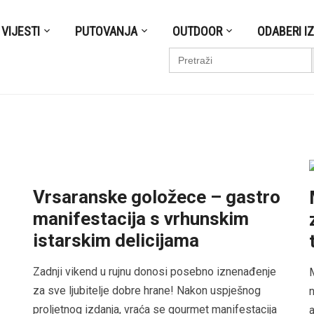
VIJESTI
PUTOVANJA
OUTDOOR
ODABERI I
S
Search
for:
Vrsaranske goložece – gastro
manifestacija s vrhunskim
istarskim delicijama
Zadnji vikend u rujnu donosi posebno iznenađenje
M
za sve ljubitelje dobre hrane! Nakon uspješnog
n
proljetnog izdanja, vraća se gourmet manifestacija
a