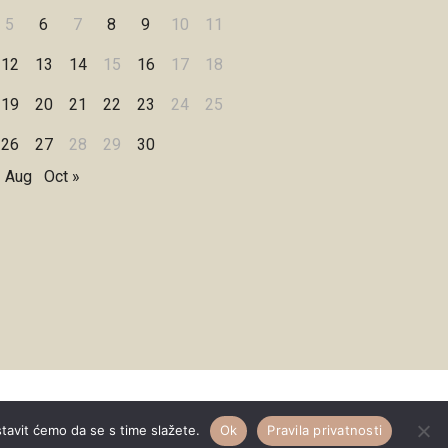
5
6
7
8
9
10
11
12
13
14
15
16
17
18
19
20
21
22
23
24
25
26
27
28
29
30
« Aug
Oct »
Designed by
WPZOOM
stavit ćemo da se s time slažete.
Ok
Pravila privatnosti