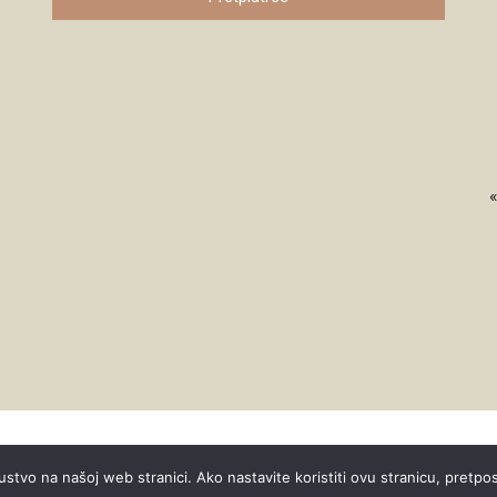
ustvo na našoj web stranici. Ako nastavite koristiti ovu stranicu, pretpo