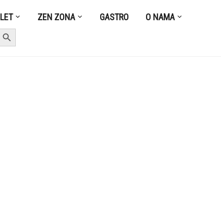
ZLET
ZEN ZONA
GASTRO
O NAMA
earch Button