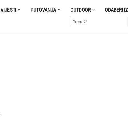
VIJESTI
PUTOVANJA
OUTDOOR
ODABERI I
S
Search
for:
,