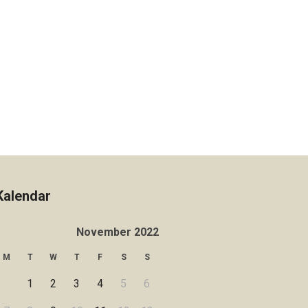
Kalendar
November 2022
M
T
W
T
F
S
S
1
2
3
4
5
6