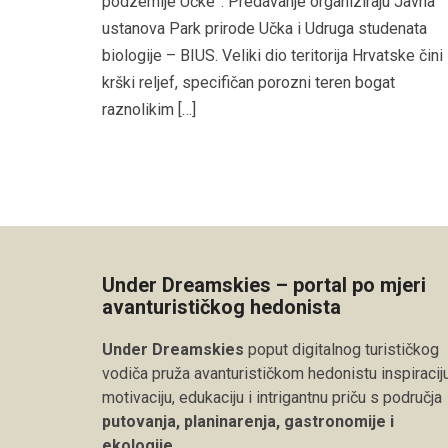
podzemlje Učke”. Predavanje organiziraju Javna
ustanova Park prirode Učka i Udruga studenata
biologije – BIUS. Veliki dio teritorija Hrvatske čini
krški reljef, specifičan porozni teren bogat
raznolikim […]
Under Dreamskies – portal po mjeri
avanturističkog hedonista
Under Dreamskies
poput digitalnog turističkog
vodiča pruža avanturističkom hedonistu inspiraciju
motivaciju, edukaciju i intrigantnu priču s područja
putovanja, planinarenja, gastronomije i
ekologije
.