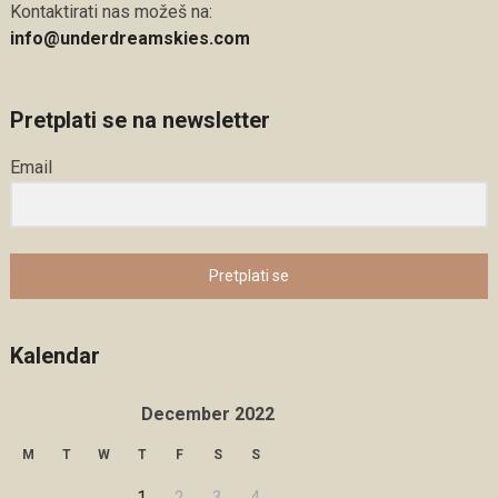
Kontaktirati nas možeš na:
info@underdreamskies.com
Pretplati se na newsletter
Email
Pretplati se
Kalendar
December 2022
M
T
W
T
F
S
S
1
2
3
4