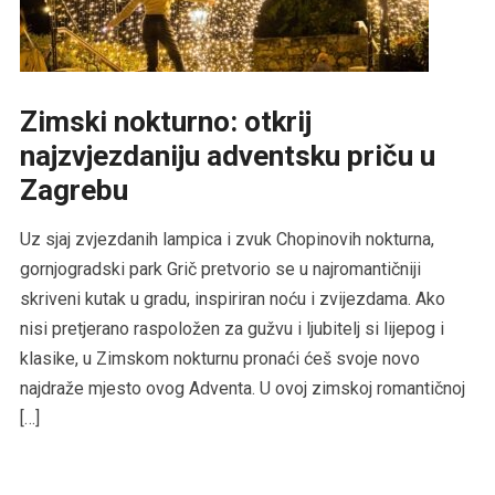
Zimski nokturno: otkrij
najzvjezdaniju adventsku priču u
Zagrebu
Uz sjaj zvjezdanih lampica i zvuk Chopinovih nokturna,
gornjogradski park Grič pretvorio se u najromantičniji
skriveni kutak u gradu, inspiriran noću i zvijezdama. Ako
nisi pretjerano raspoložen za gužvu i ljubitelj si lijepog i
klasike, u Zimskom nokturnu pronaći ćeš svoje novo
najdraže mjesto ovog Adventa. U ovoj zimskoj romantičnoj
[…]