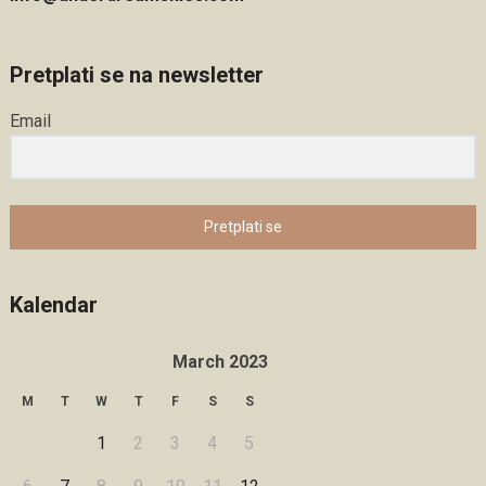
Pretplati se na newsletter
Email
Pretplati se
Kalendar
March 2023
M
T
W
T
F
S
S
1
2
3
4
5