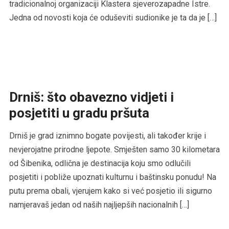
tradicionalnoj organizaciji Klastera sjeverozapadne Istre.
Jedna od novosti koja će oduševiti sudionike je ta da je […]
Drniš: što obavezno vidjeti i
posjetiti u gradu pršuta
Drniš je grad iznimno bogate povijesti, ali također krije i
nevjerojatne prirodne ljepote. Smješten samo 30 kilometara
od Šibenika, odlična je destinacija koju smo odlučili
posjetiti i pobliže upoznati kulturnu i baštinsku ponudu! Na
putu prema obali, vjerujem kako si već posjetio ili sigurno
namjeravaš jedan od naših najljepših nacionalnih […]