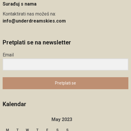
Surađuj s nama
Kontaktirati nas možeš na:
info@underdreamskies.com
Pretplati se na newsletter
Email
Pretplati se
Kalendar
May 2023
M
T
W
T
F
S
S