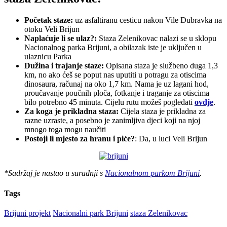
Početak staze:
uz asfaltiranu cesticu nakon Vile Dubravka na
otoku Veli Brijun
Naplaćuje li se ulaz?:
Staza Zelenikovac nalazi se u sklopu
Nacionalnog parka Brijuni, a obilazak iste je uključen u
ulaznicu Parka
Dužina i trajanje staze:
Opisana staza je službeno duga 1,3
km, no ako ćeš se poput nas uputiti u potragu za otiscima
dinosaura, računaj na oko 1,7 km. Nama je uz lagani hod,
proučavanje poučnih ploča, fotkanje i traganje za otiscima
bilo potrebno 45 minuta. Cijelu rutu možeš pogledati
ovdje
.
Za koga je prikladna staza:
Cijela staza je prikladna za
razne uzraste, a posebno je zanimljiva djeci koji na njoj
mnogo toga mogu naučiti
Postoji li mjesto za hranu i piće?
: Da, u luci Veli Brijun
*Sadržaj je nastao u suradnji s
Nacionalnom parkom Brijuni
.
Tags
Brijuni projekt
Nacionalni park Brijuni
staza Zelenikovac