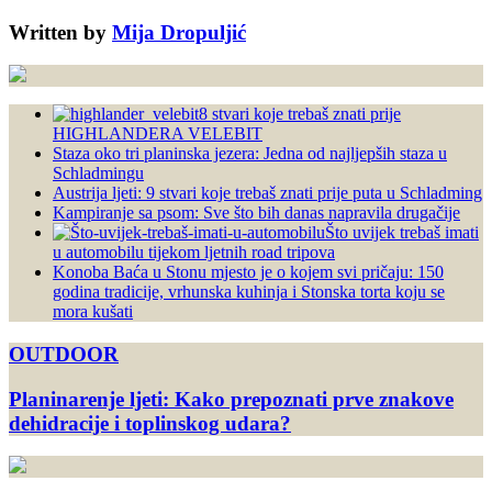
Written by
Mija Dropuljić
8 stvari koje trebaš znati prije
HIGHLANDERA VELEBIT
Staza oko tri planinska jezera: Jedna od najljepših staza u
Schladmingu
Austrija ljeti: 9 stvari koje trebaš znati prije puta u Schladming
Kampiranje sa psom: Sve što bih danas napravila drugačije
Što uvijek trebaš imati
u automobilu tijekom ljetnih road tripova
Konoba Baća u Stonu mjesto je o kojem svi pričaju: 150
godina tradicije, vrhunska kuhinja i Stonska torta koju se
mora kušati
OUTDOOR
Planinarenje ljeti: Kako prepoznati prve znakove
dehidracije i toplinskog udara?