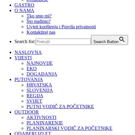
GASTRO
O NAMA
Tko smo mi?
Što nudimo?
Uvjeti korištenja i Pravila privatnosti
Kontaktiraj nas
Search for:
Search Button
NASLOVNA
VIJESTI
NAJNOVIJE
EKO
DOGAĐANJA
PUTOVANJA
HRVATSKA
SLOVENIJA
REGIJA
SVIJET
PUTNI VODIČ ZA POČETNIKE
OUTDOOR
AKTIVNOSTI
PLANINARENJE
PLANINARSKI VODIČ ZA POČETNIKE
ODABERI IZLET