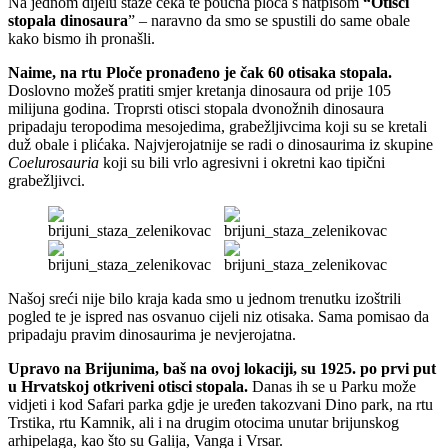
Na jednom dijelu staze čeka te poučna ploča s natpisom
“Otisci
stopala dinosaura
” – naravno da smo se spustili do same obale
kako bismo ih pronašli.
Naime, na rtu Ploče pronađeno je čak 60 otisaka stopala.
Doslovno možeš pratiti smjer kretanja dinosaura od prije 105
milijuna godina. Troprsti otisci stopala dvonožnih dinosaura
pripadaju teropodima mesojedima, grabežljivcima koji su se kretali
duž obale i plićaka. Najvjerojatnije se radi o dinosaurima iz skupine
Coelurosauria
koji su bili vrlo agresivni i okretni kao tipični
grabežljivci.
Našoj sreći nije bilo kraja kada smo u jednom trenutku izoštrili
pogled te je ispred nas osvanuo cijeli niz otisaka. Sama pomisao da
pripadaju pravim dinosaurima je nevjerojatna.
Upravo na Brijunima, baš na ovoj lokaciji, su 1925. po prvi put
u Hrvatskoj otkriveni otisci stopala.
Danas ih se u Parku može
vidjeti i kod Safari parka gdje je uređen takozvani Dino park, na rtu
Trstika, rtu Kamnik, ali i na drugim otocima unutar brijunskog
arhipelaga, kao što su Galija, Vanga i Vrsar.