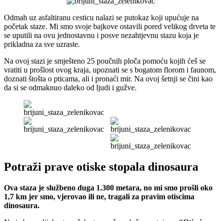
Odmah uz asfaltiranu cesticu nalazi se putokaz koji upućuje na
početak staze. Mi smo svoje bajkove ostavili pored velikog drveta te
se uputili na ovu jednostavnu i posve nezahtjevnu stazu koja je
prikladna za sve uzraste.
Na ovoj stazi je smješteno 25 poučnih ploča pomoću kojih ćeš se
vratiti u prošlost ovog kraja, upoznati se s bogatom florom i faunom,
doznati štošta o pticama, ali i pronaći mir. Na ovoj šetnji se čini kao
da si se odmaknuo daleko od ljudi i gužve.
Potraži prave otiske stopala dinosaura
Ova staza je službeno duga 1.300 metara, no mi smo prošli oko
1,7 km jer smo, vjerovao ili ne, tragali za pravim otiscima
dinosaura.