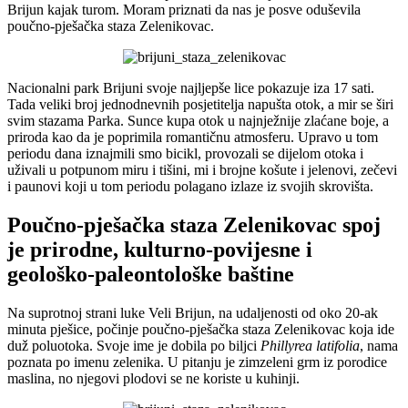
Brijun kajak turom. Moram priznati da nas je posve oduševila
poučno-pješačka staza Zelenikovac.
Nacionalni park Brijuni svoje najljepše lice pokazuje iza 17 sati.
Tada veliki broj jednodnevnih posjetitelja napušta otok, a mir se širi
svim stazama Parka. Sunce kupa otok u najnježnije zlaćane boje, a
priroda kao da je poprimila romantičnu atmosferu. Upravo u tom
periodu dana iznajmili smo bicikl, provozali se dijelom otoka i
uživali u potpunom miru i tišini, mi i brojne košute i jelenovi, zečevi
i paunovi koji u tom periodu polagano izlaze iz svojih skrovišta.
Poučno-pješačka staza Zelenikovac spoj
je prirodne, kulturno-povijesne i
geološko-paleontološke baštine
Na suprotnoj strani luke Veli Brijun, na udaljenosti od oko 20-ak
minuta pješice, počinje poučno-pješačka staza Zelenikovac koja ide
duž poluotoka. Svoje ime je dobila po biljci
Phillyrea latifolia
, nama
poznata po imenu zelenika. U pitanju je zimzeleni grm iz porodice
maslina, no njegovi plodovi se ne koriste u kuhinji.