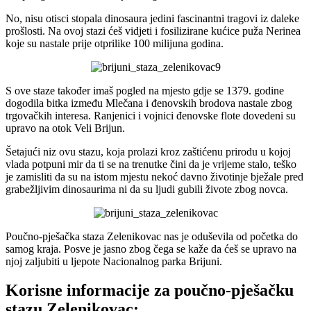
No, nisu otisci stopala dinosaura jedini fascinantni tragovi iz daleke
prošlosti. Na ovoj stazi ćeš vidjeti i fosilizirane kućice puža Nerinea
koje su nastale prije otprilike 100 milijuna godina.
S ove staze također imaš pogled na mjesto gdje se 1379. godine
dogodila bitka između Mlečana i đenovskih brodova nastale zbog
trgovačkih interesa. Ranjenici i vojnici đenovske flote dovedeni su
upravo na otok Veli Brijun.
Šetajući niz ovu stazu, koja prolazi kroz zaštićenu prirodu u kojoj
vlada potpuni mir da ti se na trenutke čini da je vrijeme stalo, teško
je zamisliti da su na istom mjestu nekoć davno životinje bježale pred
grabežljivim dinosaurima ni da su ljudi gubili živote zbog novca.
Poučno-pješačka staza Zelenikovac nas je oduševila od početka do
samog kraja. Posve je jasno zbog čega se kaže da ćeš se upravo na
njoj zaljubiti u ljepote Nacionalnog parka Brijuni.
Korisne informacije za poučno-pješačku
stazu Zelenikovac: