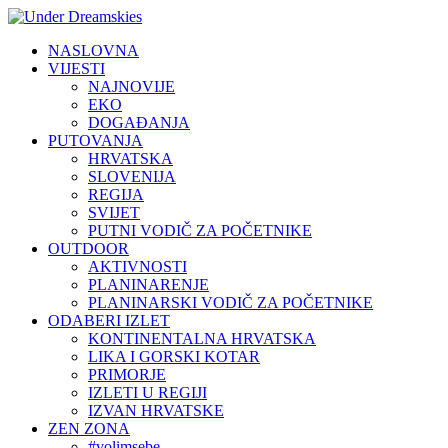
NASLOVNA
VIJESTI
NAJNOVIJE
EKO
DOGAĐANJA
PUTOVANJA
HRVATSKA
SLOVENIJA
REGIJA
SVIJET
PUTNI VODIČ ZA POČETNIKE
OUTDOOR
AKTIVNOSTI
PLANINARENJE
PLANINARSKI VODIČ ZA POČETNIKE
ODABERI IZLET
KONTINENTALNA HRVATSKA
LIKA I GORSKI KOTAR
PRIMORJE
IZLETI U REGIJI
IZVAN HRVATSKE
ZEN ZONA
#volimsebe