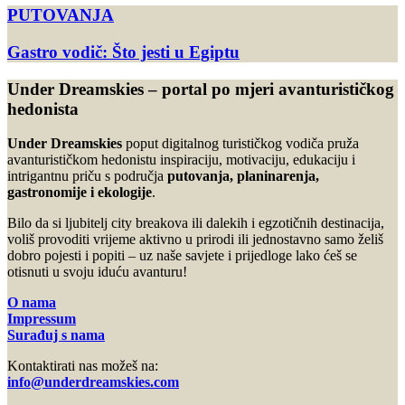
PUTOVANJA
Gastro vodič: Što jesti u Egiptu
Under Dreamskies – portal po mjeri avanturističkog
hedonista
Under Dreamskies
poput digitalnog turističkog vodiča pruža
avanturističkom hedonistu inspiraciju, motivaciju, edukaciju i
intrigantnu priču s područja
putovanja, planinarenja,
gastronomije i ekologije
.
Bilo da si ljubitelj city breakova ili dalekih i egzotičnih destinacija,
voliš provoditi vrijeme aktivno u prirodi ili jednostavno samo želiš
dobro pojesti i popiti – uz naše savjete i prijedloge lako ćeš se
otisnuti u svoju iduću avanturu!
O nama
Impressum
Surađuj s nama
Kontaktirati nas možeš na:
info@underdreamskies.com