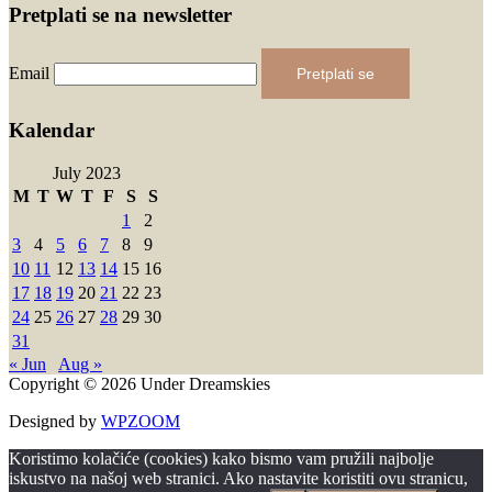
Pretplati se na newsletter
Email
Pretplati se
Kalendar
July 2023
M
T
W
T
F
S
S
1
2
3
4
5
6
7
8
9
10
11
12
13
14
15
16
17
18
19
20
21
22
23
24
25
26
27
28
29
30
31
« Jun
Aug »
Copyright © 2026 Under Dreamskies
Designed by
WPZOOM
Koristimo kolačiće (cookies) kako bismo vam pružili najbolje
iskustvo na našoj web stranici. Ako nastavite koristiti ovu stranicu,