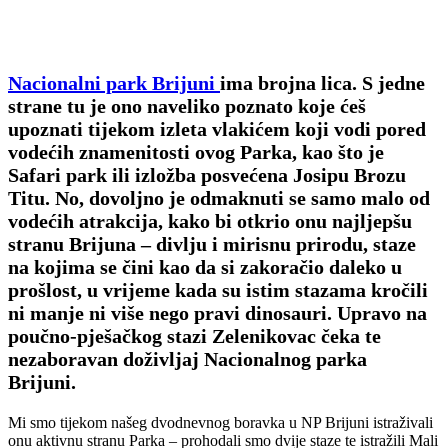
Nacionalni park Brijuni
ima brojna lica. S jedne
strane tu je ono naveliko poznato koje ćeš
upoznati tijekom izleta vlakićem koji vodi pored
vodećih znamenitosti ovog Parka, kao što je
Safari park ili izložba posvećena Josipu Brozu
Titu. No, dovoljno je odmaknuti se samo malo od
vodećih atrakcija, kako bi otkrio onu najljepšu
stranu Brijuna – divlju i mirisnu prirodu, staze
na kojima se čini kao da si zakoračio daleko u
prošlost, u vrijeme kada su istim stazama kročili
ni manje ni više nego pravi dinosauri. Upravo na
poučno-pješačkog stazi Zelenikovac čeka te
nezaboravan doživljaj Nacionalnog parka
Brijuni.
Mi smo tijekom našeg dvodnevnog boravka u NP Brijuni istraživali
onu aktivnu stranu Parka – prohodali smo dvije staze te istražili Mali