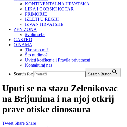
KONTINENTALNA HRVATSKA
LIKA I GORSKI KOTAR
PRIMORJE
IZLETI U REGIJI
IZVAN HRVATSKE
ZEN ZONA
#volimsebe
GASTRO
O NAMA
Tko smo mi?
Što nudimo?
Uvjeti korištenja i Pravila privatnosti
Kontaktiraj nas
Search for:
Search Button
Uputi se na stazu Zelenikovac
na Brijunima i na njoj otkrij
prave otiske dinosaura
Tweet
Share
Share