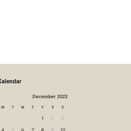
Kalendar
December 2023
M
T
W
T
F
S
S
1
2
3
4
5
6
7
8
9
10