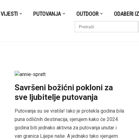
VIJESTI
PUTOVANJA
OUTDOOR
ODABERI I
S
Search
for:
-
Savršeni božićni pokloni za
sve ljubitelje putovanja
Putovanja su se vratila! Iako je protekla godina bila
puna odličnih destinacija, vjerujem kako će 2024.
godina biti jednako aktivna za putovanja unutar i
van granica Lijepe naše. A jednako tako vjerujem