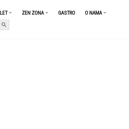
ZLET
ZEN ZONA
GASTRO
O NAMA
earch Button