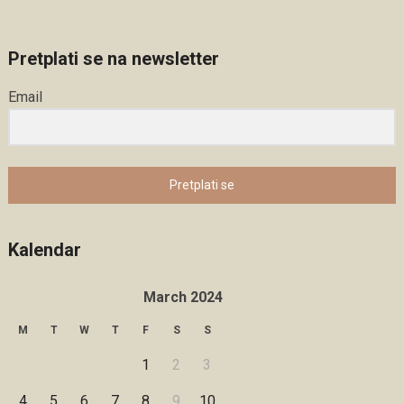
Pretplati se na newsletter
Email
Pretplati se
Kalendar
March 2024
M
T
W
T
F
S
S
1
2
3
4
5
6
7
8
9
10