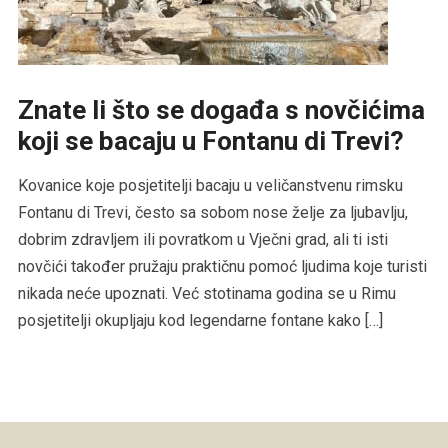
Znate li što se događa s novčićima
koji se bacaju u Fontanu di Trevi?
Kovanice koje posjetitelji bacaju u veličanstvenu rimsku
Fontanu di Trevi, često sa sobom nose želje za ljubavlju,
dobrim zdravljem ili povratkom u Vječni grad, ali ti isti
novčići također pružaju praktičnu pomoć ljudima koje turisti
nikada neće upoznati. Već stotinama godina se u Rimu
posjetitelji okupljaju kod legendarne fontane kako […]