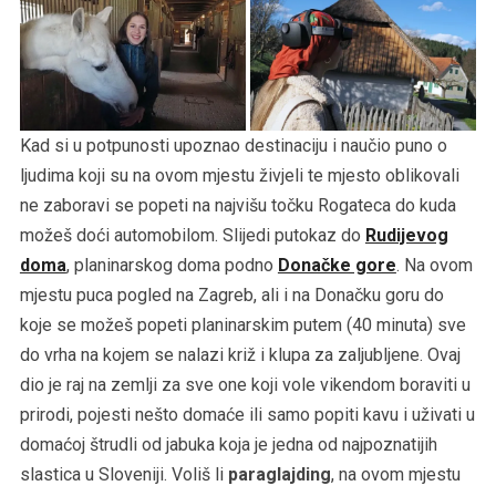
Kad si u potpunosti upoznao destinaciju i naučio puno o
ljudima koji su na ovom mjestu živjeli te mjesto oblikovali
ne zaboravi se popeti na najvišu točku Rogateca do kuda
možeš doći automobilom. Slijedi putokaz do
Rudijevog
doma
, planinarskog doma podno
Donačke gore
. Na ovom
mjestu puca pogled na Zagreb, ali i na Donačku goru do
koje se možeš popeti planinarskim putem (40 minuta) sve
do vrha na kojem se nalazi križ i klupa za zaljubljene. Ovaj
dio je raj na zemlji za sve one koji vole vikendom boraviti u
prirodi, pojesti nešto domaće ili samo popiti kavu i uživati u
domaćoj štrudli od jabuka koja je jedna od najpoznatijih
slastica u Sloveniji. Voliš li
paraglajding
, na ovom mjestu