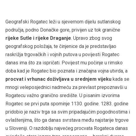
Geografski Rogatec leži u sjevernom dijelu sutlanskog
područja, podno Donačke gore, privijen uz tok granične
rijeke Sutle i rijeke Draganje
. Upravo zbog svog
geografskog položaja, te činjenice da je predstavljao
raskrižja trgovačkih i vojnih putova u povijesti Rogatec
danas ima što za ispričati. Povijest mu počinje u rimsko
doba kad je Rogatec bio poznata i značajna vojna utvrda, a
procvat i vrhunac doživljava u srednjem vijeku
kada se
mnogi veleposjednici nadmeću za prevlast prepoznavši u
Rogatecu važno granično središte. U pisanim izvorima
Rogatec se prvi puta spominje 1130. godine. 1283. godine
pridobio je naziv trga sa svim pripadajućim pogodnostima i
ovlaštenjima, što ga danas svrstava među najstarije trgove
u Sloveniji. O razdoblju najvećeg procvata Rogateca danas