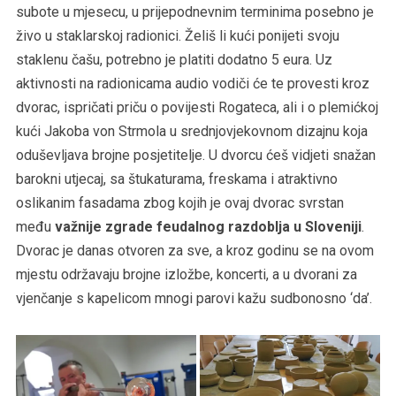
subote u mjesecu, u prijepodnevnim terminima posebno je
živo u staklarskoj radionici. Želiš li kući ponijeti svoju
staklenu čašu, potrebno je platiti dodatno 5 eura. Uz
aktivnosti na radionicama audio vodiči će te provesti kroz
dvorac, ispričati priču o povijesti Rogateca, ali i o plemićkoj
kući Jakoba von Strmola u srednjovjekovnom dizajnu koja
oduševljava brojne posjetitelje. U dvorcu ćeš vidjeti snažan
barokni utjecaj, sa štukaturama, freskama i atraktivno
oslikanim fasadama zbog kojih je ovaj dvorac svrstan
među
važnije zgrade feudalnog razdoblja u Sloveniji
.
Dvorac je danas otvoren za sve, a kroz godinu se na ovom
mjestu održavaju brojne izložbe, koncerti, a u dvorani za
vjenčanje s kapelicom mnogi parovi kažu sudbonosno ‘da’.