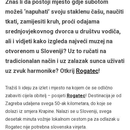
Znaš li da postoji mjesto gdje subotom
možeš ‘napuhati’ svoju staklenu čašu, naučiti
tkati, zamijesiti kruh, proći odajama
srednjovjekovnog dvorca u društvu vodiča,
ali i vidjeti kako izgleda najveći muzej na
otvorenom u Sloveniji? Uz to ručati na
tradicionalan način i uz zalazak sunca uživati
uz zvuk harmonike? Otkrij
Rogatec
!
Tražiš li ideju za izlet i mjesto na kojem će se odlično
zabaviti cijela obitelj – posjeti
Rogatec
! Destinacija je od
Zagreba udaljena svega 50-ak kilometara, do koje se
dolazi iz smjera Krapine. Nalazi se u Sloveniji, svega
desetak minuta vožnje lokalnom cestom pa za odlazak u
Rogatec nije potrebna slovenska vinjeta.