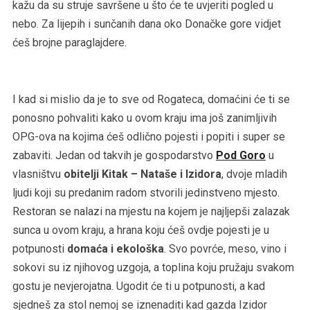
kažu da su struje savršene u što će te uvjeriti pogled u
nebo. Za lijepih i sunčanih dana oko Donačke gore vidjet
ćeš brojne paraglajdere.
I kad si mislio da je to sve od Rogateca, domaćini će ti se
ponosno pohvaliti kako u ovom kraju ima još zanimljivih
OPG-ova na kojima ćeš odlično pojesti i popiti i super se
zabaviti. Jedan od takvih je gospodarstvo
Pod Goro
u
vlasništvu
obitelji Kitak – Nataše i Izidora
, dvoje mladih
ljudi koji su predanim radom stvorili jedinstveno mjesto.
Restoran se nalazi na mjestu na kojem je najljepši zalazak
sunca u ovom kraju, a hrana koju ćeš ovdje pojesti je u
potpunosti
domaća i ekološka
. Svo povrće, meso, vino i
sokovi su iz njihovog uzgoja, a toplina koju pružaju svakom
gostu je nevjerojatna. Ugodit će ti u potpunosti, a kad
sjedneš za stol nemoj se iznenaditi kad gazda Izidor