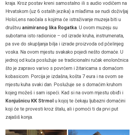
kraja. Kroz postav kreni samostalno ili s audio vodičem na
Hrvatskom (uz 6 ostalih jezika) a mlađima se nudi doživljaj
HoloLens naočala s kojima će istraživanje muzeja biti u
društvu
animiranog lika Rogatka
. U ovom muzeju su
subotama isto radionice – od izrade kruha, instrumenata,
pa sve do skupljanja bilja i izrade proizvoda od pčelinjeg
voska. Na ovom mjestu svakako pojedi nešto domaće. U
jednoj od kuća poslužuje se tradicionalni ručak enolončnica
što je zapravo varivo s povrćem i žitaricama s domaćom
kobasicom. Porcija je izdašna, košta 7 eura i na ovom se
mjestu kuha svaki dan. Poslužuje se s domaćim kruhom
kojeg možeš i sam ispeći. Kad si na ovom mjestu obiđi i
Konjušnicu KK Strmol
u kojoj te čekaju ljubazni domaćini
koji će te provesti kroz štalu, ali i pomoći ti da prvi put
zajašiš konja.