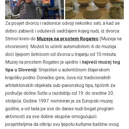
Za posjet dvorcu i radionice odvoji nekoliko sati, a kad se
dobro zabaviš i oduševiš sadržajem kojeg nudi, iz dvorca
Strmol kreni do
Muzeja na prostem Rogatec
(Muzeja na
otvorenom). Možeš to učiniti automobilom ili do muzeja
doći lijepom šetnicom od dvorca u trajanju od 10 minuta.
Muzej na prostem Rogatec je ujedno i
najveći muzej tog
tipa u Sloveniji
. Smješten u autentičnom štajerskom
krajoliku podno Donačke gore, čuva niz tradicionalnih
arhitektonskih objekata sub-panonskog tipa, tipičnih za
područje doline Sutle u razdoblju od 19. do sredine 20.
stoljeća. Godine 1997. nominiran je za Europski muzej
godine, a od tada pa sve do danas nudi bogat program
aktivnosti za sve dobne skupine omogućujući
posjetiteljima da otkriju svu ljepotu kulturne baštine ovog