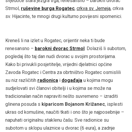
svjedoče stara jezgra trga, renesansno – barokni dvorac
Strmol,
ruševine burga Rogatec
,
crkva sv. Jerneja
, crkva
sv. Hijacinte, te mnogi drugi kulturno povijesni spomenici.
Kreneš li na izlet u Rogatec, orijentir neka ti bude
renesansno –
barokni dvorac Strmol
. Dolaziš li subotom,
pogledaj što taj dan nudi dvorac u svojim prostorijama.
Kako bi privukli posjetitelje, vrijedni djelatnici općine
Zavoda Rogatec i Centra za obrtništvo Rogatec osmislili
su niz različitih
radionica
i
događaja
u kojima mogu
sudjelovati svi članovi obitelji i u kojima se može na
tradicionalan način napraviti nešto suvremeno – izraditi
glinena posuda s
kiparicom Bojanom Križanec
, isplesti
ukras od komušine, naučiti tkati i ono što je najposebnije –
napuhati originalnu staklenu čašu. Sve radionice su
subotom u sklopu ulaznice u dvorac (6 eura), a zadnje