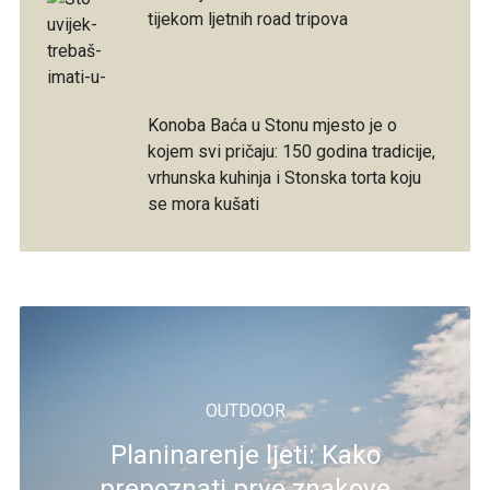
tijekom ljetnih road tripova
Konoba Baća u Stonu mjesto je o
kojem svi pričaju: 150 godina tradicije,
vrhunska kuhinja i Stonska torta koju
se mora kušati
OUTDOOR
Planinarenje ljeti: Kako
prepoznati prve znakove