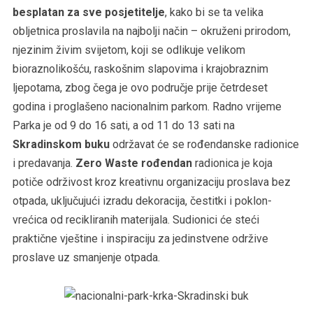
besplatan za sve posjetitelje
, kako bi se ta velika
obljetnica proslavila na najbolji način – okruženi prirodom,
njezinim živim svijetom, koji se odlikuje velikom
bioraznolikošću, raskošnim slapovima i krajobraznim
ljepotama, zbog čega je ovo područje prije četrdeset
godina i proglašeno nacionalnim parkom. Radno vrijeme
Parka je od 9 do 16 sati, a od 11 do 13 sati na
Skradinskom buku
održavat će se rođendanske radionice
i predavanja.
Zero Waste rođendan
radionica je koja
potiče održivost kroz kreativnu organizaciju proslava bez
otpada, uključujući izradu dekoracija, čestitki i poklon-
vrećica od recikliranih materijala. Sudionici će steći
praktične vještine i inspiraciju za jedinstvene održive
proslave uz smanjenje otpada.