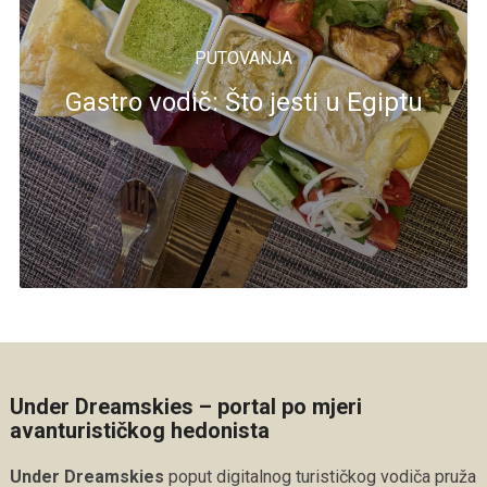
PUTOVANJA
Gastro vodič: Što jesti u Egiptu
Under Dreamskies – portal po mjeri
avanturističkog hedonista
Under Dreamskies
poput digitalnog turističkog vodiča pruža