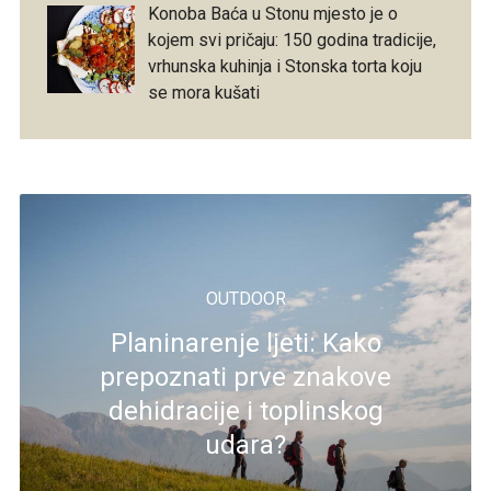
Konoba Baća u Stonu mjesto je o
kojem svi pričaju: 150 godina tradicije,
vrhunska kuhinja i Stonska torta koju
se mora kušati
OUTDOOR
Planinarenje ljeti: Kako
prepoznati prve znakove
dehidracije i toplinskog
udara?