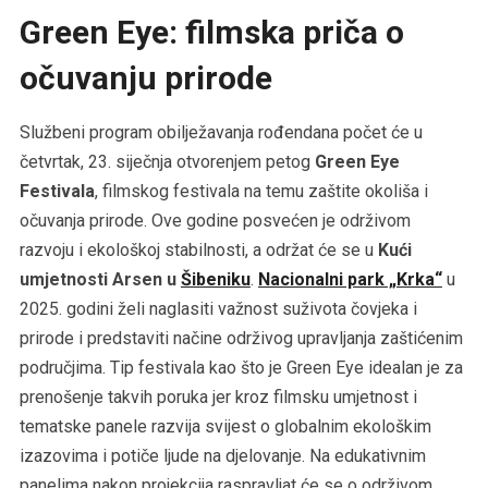
Green Eye: filmska priča o
očuvanju prirode
Službeni program obilježavanja rođendana počet će u
četvrtak, 23. siječnja otvorenjem petog
Green Eye
Festivala
, filmskog festivala na temu zaštite okoliša i
očuvanja prirode. Ove godine posvećen je održivom
razvoju i ekološkoj stabilnosti, a održat će se u
Kući
umjetnosti Arsen u
Šibeniku
.
Nacionalni park „Krka“
u
2025. godini želi naglasiti važnost suživota čovjeka i
prirode i predstaviti načine održivog upravljanja zaštićenim
područjima. Tip festivala kao što je Green Eye idealan je za
prenošenje takvih poruka jer kroz filmsku umjetnost i
tematske panele razvija svijest o globalnim ekološkim
izazovima i potiče ljude na djelovanje. Na edukativnim
panelima nakon projekcija raspravljat će se o održivom