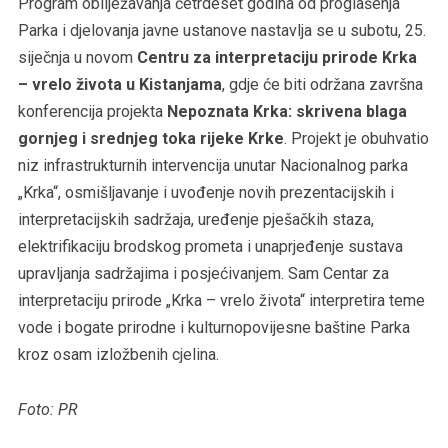
Program obilježavanja četrdeset godina od proglašenja
Parka i djelovanja javne ustanove nastavlja se u subotu, 25.
siječnja u novom
Centru za interpretaciju prirode Krka
– vrelo života u Kistanjama
, gdje će biti održana završna
konferencija projekta
Nepoznata Krka: skrivena blaga
gornjeg i srednjeg toka rijeke Krke
. Projekt je obuhvatio
niz infrastrukturnih intervencija unutar Nacionalnog parka
„Krka“, osmišljavanje i uvođenje novih prezentacijskih i
interpretacijskih sadržaja, uređenje pješačkih staza,
elektrifikaciju brodskog prometa i unaprjeđenje sustava
upravljanja sadržajima i posjećivanjem. Sam Centar za
interpretaciju prirode „Krka – vrelo života“ interpretira teme
vode i bogate prirodne i kulturnopovijesne baštine Parka
kroz osam izložbenih cjelina.
Foto: PR