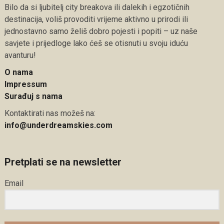
Bilo da si ljubitelj city breakova ili dalekih i egzotičnih
destinacija, voliš provoditi vrijeme aktivno u prirodi ili
jednostavno samo želiš dobro pojesti i popiti – uz naše
savjete i prijedloge lako ćeš se otisnuti u svoju iduću
avanturu!
O nama
Impressum
Surađuj s nama
Kontaktirati nas možeš na:
info@underdreamskies.com
Pretplati se na newsletter
Email